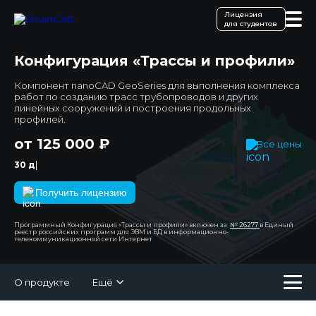
Лицензия
для студентов
Конфигурация «Трассы и профили»
Компонент nanoCAD GeoSeries для выполнения комплекса
работ по созданию трасс трубопроводов и других
линейных сооружений и построения продольных
профилей.
от 125 000 ₽
Все цены
|
30 дн
Получить лицензию
Программный Конфигурация «Трассы и профили» включен за
№ 26277
в Единый
реестр российских программ для ЭВМ и БД в информационно-
телекоммуникационной сети Интернет
О продукте
Ещё