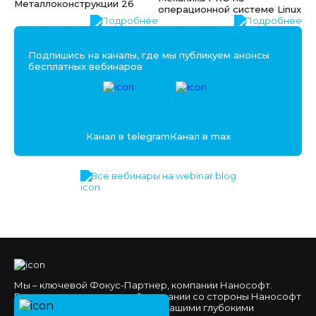
Металлоконструкции 26
операционной системе Linux
Подробнее
Подробнее
Подпишись на каналы, где мы публикуем анонсы
бесплатных вебинаров
Канал в telegram
Канал в max
Все вебинары на webinar.blog
Мы – ключевой Фокус-Партнер, компании Нанософт.
Высокое доверие к нашей компании со стороны Нанософт
и наших клиентов обеспечено нашими глубокими