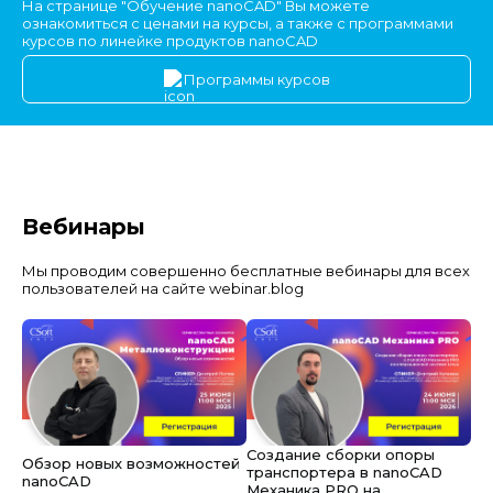
На странице "Обучение nanoCAD" Вы можете
ознакомиться с ценами на курсы, а также с программами
курсов по линейке продуктов nanoCAD
Программы курсов
Вебинары
Мы проводим совершенно бесплатные вебинары для всех
пользователей на сайте webinar.blog
Создание сборки опоры
Обзор новых возможностей
транспортера в nanoCAD
nanoCAD
Механика PRO на