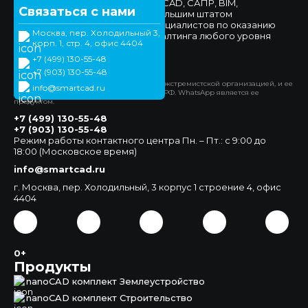
компетенциями в области nanoCAD, САПР, BIM,
Связаться с нами
импортозамещения, а также большим штатом
высококвалифицированных специалистов по оказанию
Москва, пер. Холодильный 3,
технической поддержки и консалтинга любого уровня
корп. 1, стр. 4, офис 4404
сложности.
+7 (499) 130-55-48
Официальный сайт
+7 (903) 130-55-48
*Компания Meta Platforms Inc. признана экстремистской организацией, и ее
info@smartcad.ru
деятельность запрещена на территории РФ. WhatsApp является ее
продуктом.
+7 (499) 130-55-48
+7 (903) 130-55-48
Режим работы контактного центра Пн. – Пт.: с 9:00 до
18:00 (Московское время)
info@smartcad.ru
г. Москва, пер. Холодильный, 3 корпус 1 строение 4, офис
4404
0+
Продукты
nanoCAD комплект Землеустройство
nanoCAD комплект Строительство