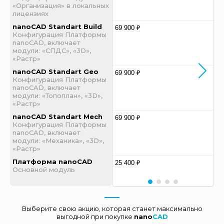
«Организация» в локальных
лицензиях
nanoCAD Standart Build
69 900 ₽
Конфигурация Платформы
nanoCAD, включает
модули: «СПДС», «3D»,
«Растр»
nanoCAD Standart Geo
69 900 ₽
Конфигурация Платформы
nanoCAD, включает
модули: «Топоплан», «3D»,
«Растр»
nanoCAD Standart Mech
69 900 ₽
Конфигурация Платформы
nanoCAD, включает
модули: «Механика», «3D»,
«Растр»
Платформа nanoCAD
25 400 ₽
Основной модуль
Выберите свою акцию, которая станет максимально
выгодной при покупке
nano
CAD