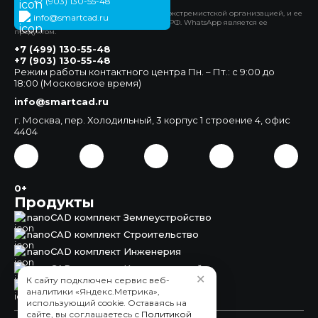
+7 (903) 130-55-48
*Компания Meta Platforms Inc. признана экстремистской организацией, и ее
info@smartcad.ru
деятельность запрещена на территории РФ. WhatsApp является ее
продуктом.
+7 (499) 130-55-48
+7 (903) 130-55-48
Режим работы контактного центра Пн. – Пт.: с 9:00 до
18:00 (Московское время)
info@smartcad.ru
г. Москва, пер. Холодильный, 3 корпус 1 строение 4, офис
4404
0+
Продукты
nanoCAD комплект Землеустройство
nanoCAD комплект Строительство
nanoCAD комплект Инженерия
nanoCAD комплект Корпоративный
✕
К сайту подключен сервис веб-
nanoCAD Землеустройство
аналитики «Яндекс.Метрика»,
использующий cookie. Оставаясь на
сайте, вы соглашаетесь с
Политикой