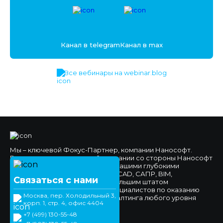
Канал в telegram
Канал в max
Все вебинары на webinar.blog
Мы – ключевой Фокус-Партнер, компании Нанософт.
Высокое доверие к нашей компании со стороны Нанософт
и наших клиентов обеспечено нашими глубокими
компетенциями в области nanoCAD, САПР, BIM,
Связаться с нами
импортозамещения, а также большим штатом
высококвалифицированных специалистов по оказанию
Москва, пер. Холодильный 3,
технической поддержки и консалтинга любого уровня
корп. 1, стр. 4, офис 4404
сложности.
+7 (499) 130-55-48
Официальный сайт