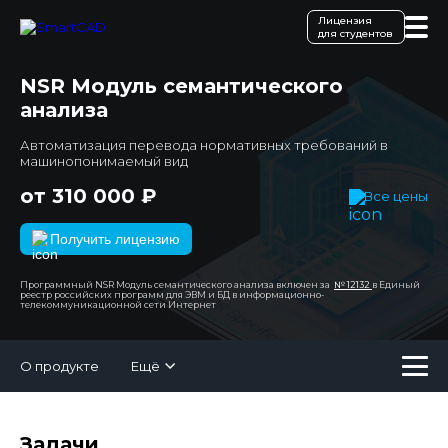
Лицензия
для студентов
NSR Модуль семантического
анализа
Автоматизация перевода нормативных требований в
машинопонимаемый вид
от 310 000 ₽
Все цены
Получить лицензию
Программный NSR Модуль семантического анализа включен за
№ 12132
в Единый
реестр российских программ для ЭВМ и БД в информационно-
телекоммуникационной сети Интернет
О продукте
Ещё
Задачи