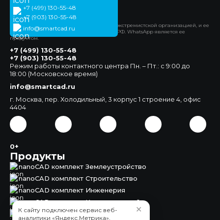
+7 (499) 130-55-48
Официальный сайт
+7 (903) 130-55-48
*Компания Meta Platforms Inc. признана экстремистской организацией, и ее
info@smartcad.ru
деятельность запрещена на территории РФ. WhatsApp является ее
продуктом.
+7 (499) 130-55-48
+7 (903) 130-55-48
Режим работы контактного центра Пн. – Пт.: с 9:00 до
18:00 (Московское время)
info@smartcad.ru
г. Москва, пер. Холодильный, 3 корпус 1 строение 4, офис
4404
0+
Продукты
nanoCAD комплект Землеустройство
nanoCAD комплект Строительство
nanoCAD комплект Инженерия
nanoCAD комплект Корпоративный
✕
К сайту подключен сервис веб-
nanoCAD Землеустройство
аналитики «Яндекс.Метрика»,