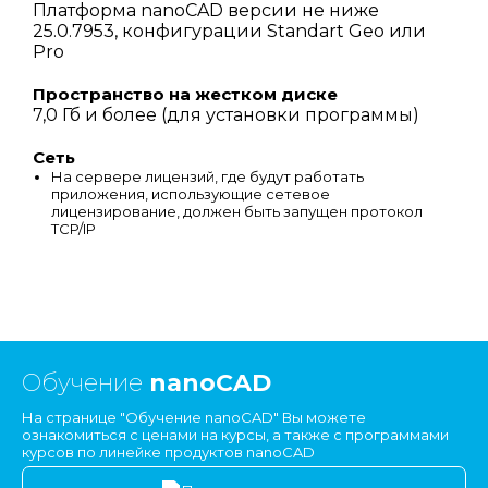
Платформа nanoCAD версии не ниже
25.0.7953, конфигурации Standart Geo или
Pro
Пространство на жестком диске
7,0 Гб и более (для установки программы)
Сеть
На сервере лицензий, где будут работать
приложения, использующие сетевое
лицензирование, должен быть запущен протокол
TCP/IP
Обучение
nanoCAD
На странице "Обучение nanoCAD" Вы можете
ознакомиться с ценами на курсы, а также с программами
курсов по линейке продуктов nanoCAD