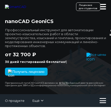
Лицензия
для студентов
nanoCAD GeoniCS
Профессиональный инструмент для автоматизации
проектно-изыскательских работ в области
землеустройства, изысканий и генплана, проектирования и
моделирования инженерных коммуникаций и линейно-
протяженных объектов.
от 32 700 ₽
Все цены
|
30 дней тестирований бесплатно!
Получить лицензию
Программный nanoCAD GeoniCS включен за
№ 11278
в Единый реестр российских
программ для ЭВМ и БД в информационно-телекоммуникационной сети Интернет
О продукте
Ещё