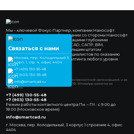
Мы – ключевой Фокус-Партнер, компании Нанософт.
Высокое доверие к нашей компании со стороны Нанософт
и наших клиентов обеспечено нашими глубокими
компетенциями в области nanoCAD, САПР, BIM,
Связаться с нами
импортозамещения, а также большим штатом
высококвалифицированных специалистов по оказанию
Москва, пер. Холодильный 3,
технической поддержки и консалтинга любого уровня
корп. 1, стр. 4, офис 4404
сложности.
+7 (499) 130-55-48
Официальный сайт
+7 (903) 130-55-48
*Компания Meta Platforms Inc. признана экстремистской организацией, и ее
info@smartcad.ru
деятельность запрещена на территории РФ. WhatsApp является ее
продуктом.
+7 (499) 130-55-48
+7 (903) 130-55-48
Режим работы контактного центра Пн. – Пт.: с 9:00 до
18:00 (Московское время)
info@smartcad.ru
г. Москва, пер. Холодильный, 3 корпус 1 строение 4, офис
4404