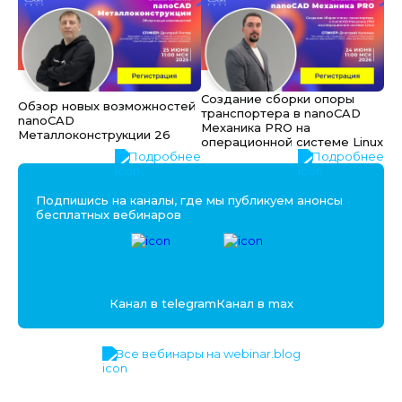
Создание сборки опоры
Обзор новых возможностей
транспортера в nanoCAD
nanoCAD
Механика PRO на
Металлоконструкции 26
операционной системе Linux
Подробнее
Подробнее
Подпишись на каналы, где мы публикуем анонсы
бесплатных вебинаров
Канал в telegram
Канал в max
Все вебинары на webinar.blog