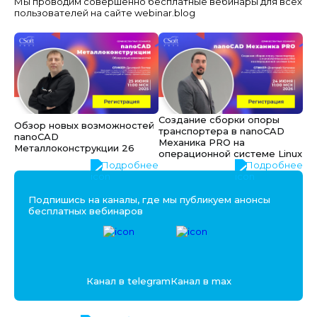
Мы проводим совершенно бесплатные вебинары для всех
пользователей на сайте webinar.blog
Создание сборки опоры
Обзор новых возможностей
транспортера в nanoCAD
nanoCAD
Механика PRO на
Металлоконструкции 26
операционной системе Linux
Подробнее
Подробнее
Подпишись на каналы, где мы публикуем анонсы
бесплатных вебинаров
Канал в telegram
Канал в max