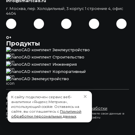
info@smartcad.ru
г. Москва, пер. Холодильный, 3 корпус 1 строение 4, офис
4404
0+
Продукты
nanoCAD комплект Землеустройство
nanoCAD комплект Строительство
nanoCAD комплект Инженерия
nanoCAD комплект Корпоративный
nanoCAD Землеустройство
✕
К сайту подключен сервис веб-
© 2015 - 2026 ООО "СмартКАД"
аналитики «Яндекс.Метрика»,
Пользовательское соглашение
использующий cookie. Оставаясь на
обработки
Вы принимаете условия политики в отношении
сайте, вы соглашаетесь с
Политикой
персональных данных
каждый раз, когда оставляете свои данные в
обработки персональных данных
.
любой форме обратной связи на сайте nanocad.smartcad.ru