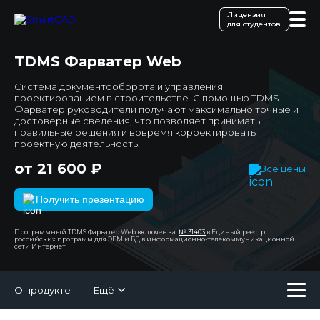
Лицензия
для студентов
TDMS Фарватер Web
Система документооборота и управления
проектированием в строительстве. С помощью TDMS
Фарватер руководители получают максимально точные и
достоверные сведения, что позволяет принимать
правильные решения и вовремя корректировать
проектную деятельность.
от 21 600 ₽
Все цены
Получить презентацию
Программный TDMS Фарватер Web включен за
№ 31403
в Единый реестр
российских программ для ЭВМ и БД в информационно-телекоммуникационной
сети Интернет
О продукте
Ещё