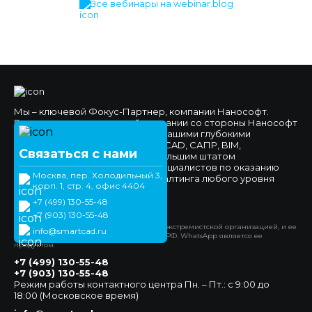
Все вебинары на webinar.blog
Мы – ключевой Фокус-Партнер, компании Нанософт.
Высокое доверие к нашей компании со стороны Нанософт
и наших клиентов обеспечено нашими глубокими
компетенциями в области nanoCAD, САПР, BIM,
Связаться с нами
импортозамещения, а также большим штатом
высококвалифицированных специалистов по оказанию
Москва, пер. Холодильный 3,
технической поддержки и консалтинга любого уровня
корп. 1, стр. 4, офис 4404
сложности.
+7 (499) 130-55-48
Официальный сайт
+7 (903) 130-55-48
*Компания Meta Platforms Inc. признана экстремистской организацией, и ее
info@smartcad.ru
деятельность запрещена на территории РФ. WhatsApp является ее
продуктом.
+7 (499) 130-55-48
+7 (903) 130-55-48
Режим работы контактного центра Пн. – Пт.: с 9:00 до
18:00 (Московское время)