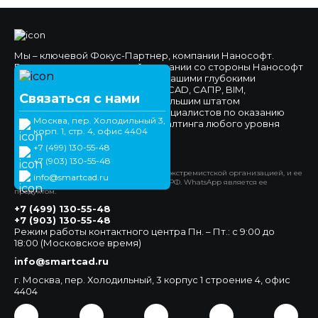
Мы – ключевой Фокус-Партнер, компании Нанософт.
Высокое доверие к нашей компании со стороны Нанософт
и наших клиентов обеспечено нашими глубокими
компетенциями в области nanoCAD, САПР, BIM,
Связаться с нами
импортозамещения, а также большим штатом
высококвалифицированных специалистов по оказанию
Москва, пер. Холодильный 3,
технической поддержки и консалтинга любого уровня
корп. 1, стр. 4, офис 4404
сложности.
+7 (499) 130-55-48
Официальный сайт
+7 (903) 130-55-48
*Компания Meta Platforms Inc. признана экстремистской организацией, и ее
info@smartcad.ru
деятельность запрещена на территории РФ. WhatsApp является ее
продуктом.
+7 (499) 130-55-48
+7 (903) 130-55-48
Режим работы контактного центра Пн. – Пт.: с 9:00 до
18:00 (Московское время)
info@smartcad.ru
г. Москва, пер. Холодильный, 3 корпус 1 строение 4, офис
4404