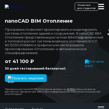
Лицензия
для студентов
nanoCAD BIM Отопление
Программа позволяет проектировать и моделировать
системы отопления зданий и сооружений. В nanoCAD BIM
Отопление представлены расчетная &#40гидравлический
и тепловой расчет системы водяного отопления по СП
60.13330.2016&#41 и графическая части раздела
проектирования «Отопление» и автоматическое
специфицирование.
от 41 100 ₽
Все цены
|
30 дней тестирований бесплатно!
Получить лицензию
Программный nanoCAD BIM Отопление включен за
№ 11134
в Единый реестр
российских программ для ЭВМ и БД в информационно-телекоммуникационной
сети Интернет