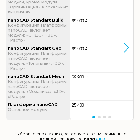
модули, кроме модуля
«Организация» в локальных
лицензиях
nanoCAD Standart Build
69 900 ₽
Конфигурация Платформы
nanoCAD, включает
модули: «СПДС», «3D»,
«Растр»
nanoCAD Standart Geo
69 900 ₽
Конфигурация Платформы
nanoCAD, включает
модули: «Топоплан», «3D»,
«Растр»
nanoCAD Standart Mech
69 900 ₽
Конфигурация Платформы
nanoCAD, включает
модули: «Механика», «3D»,
«Растр»
Платформа nanoCAD
25 400 ₽
Основной модуль
Выберите свою акцию, которая станет максимально
выгодной при покупке
nano
CAD