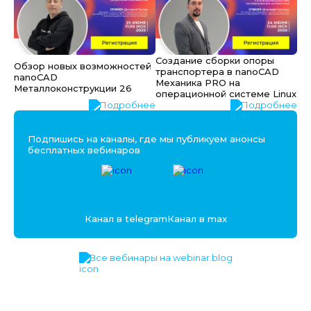
Создание сборки опоры
Обзор новых возможностей
транспортера в nanoCAD
nanoCAD
Механика PRO на
Металлоконструкции 26
операционной системе Linux
Подробнее
Подробнее
Подпишись на каналы, где мы публикуем анонсы
бесплатных вебинаров
Канал в telegram
Канал в max
Все вебинары на webinar.blog