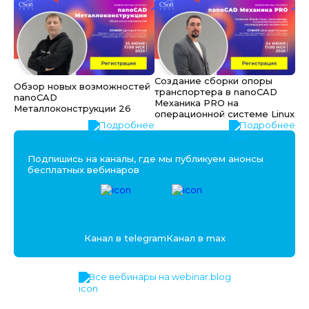
Создание сборки опоры
Обзор новых возможностей
транспортера в nanoCAD
nanoCAD
Механика PRO на
Металлоконструкции 26
операционной системе Linux
Подробнее
Подробнее
Подпишись на каналы, где мы публикуем анонсы
бесплатных вебинаров
Канал в telegram
Канал в max
Все вебинары на webinar.blog