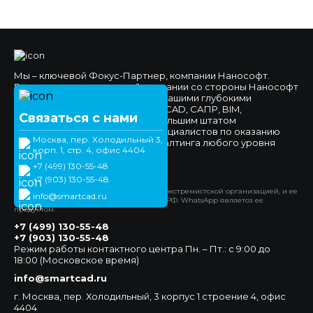
Мы – ключевой Фокус-Партнер, компании Нанософт.
Высокое доверие к нашей компании со стороны Нанософт
и наших клиентов обеспечено нашими глубокими
компетенциями в области nanoCAD, САПР, BIM,
Связаться с нами
импортозамещения, а также большим штатом
высококвалифицированных специалистов по оказанию
Москва, пер. Холодильный 3,
технической поддержки и консалтинга любого уровня
корп. 1, стр. 4, офис 4404
сложности.
+7 (499) 130-55-48
Официальный сайт
+7 (903) 130-55-48
*Компания Meta Platforms Inc. признана экстремистской организацией, и ее
info@smartcad.ru
деятельность запрещена на территории РФ. WhatsApp является ее
продуктом.
+7 (499) 130-55-48
+7 (903) 130-55-48
Режим работы контактного центра Пн. – Пт.: с 9:00 до
18:00 (Московское время)
info@smartcad.ru
г. Москва, пер. Холодильный, 3 корпус 1 строение 4, офис
4404