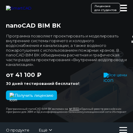
Лицензия
для студентов
nanoCAD BIM ВК
Программа позволяет проектировать и моделировать
внутренние системы горячего и холодного
водоснабжения и канализации, а также водяного
пожаротушения с использованием пожарных кранов. В
nanoCAD BIM ВК объединены расчетная и графическая
части раздела проектирования «Внутренний водопровод и
канализация».
от 41 100 ₽
Все цены
|
30 дней тестирований бесплатно!
Получить лицензию
Программный nanoCAD BIM ВК включен за
№ 11133
в Единый реестр российских
программ для ЭВМ и БД в информационно-телекоммуникационной сети Интернет
О продукте
Ещё