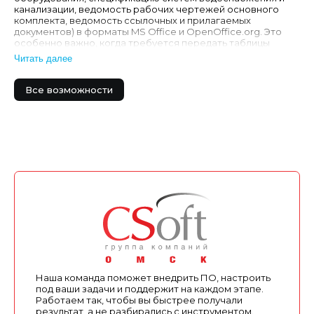
канализации, ведомость рабочих чертежей основного
комплекта, ведомость ссылочных и прилагаемых
документов) в форматы MS Office и OpenOffice.org. Это
особенно важно, когда требуется передать таблицы
(например, спецификации оборудования для составления
Читать далее
см…
Все возможности
Наша команда поможет внедрить ПО, настроить
под ваши задачи и поддержит на каждом этапе.
Работаем так, чтобы вы быстрее получали
результат, а не разбирались с инструментом.