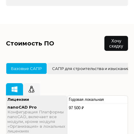
Хочу
Стоимость ПО
скидку
Базовые САПР
САПР для строительства и изысканий
Лицензии
Годовая локальная
nanoCAD Pro
97 500 ₽
Конфигурация Платформы
nanoCAD, включает все
модули, кроме модуля
«Организация» в локальных
лицензиях