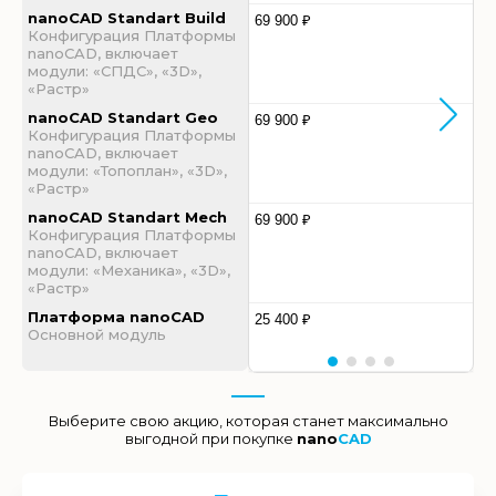
nanoCAD Standart Build
69 900 ₽
Конфигурация Платформы
nanoCAD, включает
модули: «СПДС», «3D»,
«Растр»
nanoCAD Standart Geo
69 900 ₽
Конфигурация Платформы
nanoCAD, включает
модули: «Топоплан», «3D»,
«Растр»
nanoCAD Standart Mech
69 900 ₽
Конфигурация Платформы
nanoCAD, включает
модули: «Механика», «3D»,
«Растр»
Платформа nanoCAD
25 400 ₽
Основной модуль
Выберите свою акцию, которая станет максимально
выгодной при покупке
nano
CAD