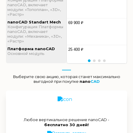
Конфигурация Платформы
nanoCAD, включает
модули: «Топоплан», «3D»,
«Растр»
nanoCAD Standart Mech
69 900 ₽
Конфигурация Платформы
nanoCAD, включает
модули: «Механика», «3D»,
«Растр»
Платформа nanoCAD
25 400 ₽
Основной модуль
Выберите свою акцию, которая станет максимально
выгодной при покупке
nano
CAD
Любое вертикальное решение nanoCAD -
бесплатно 30 дней!