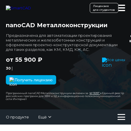
Лицензия
для студентов
nanoCAD Металлоконструкции
Предназначена для автоматизации проектирования
металлических и железобетонных конструкций и
оформления проектно-конструкторской документации
для таких разделов, как КМ, КМД, КЖ, АС.
от 55 900 ₽
Все цены
|
30 дней тести
Получить лицензию
Программный nanoCAD Металлоконструкции включен за
№ 11097
в Единый реестр
российских программ для ЭВМ и БД в информационно-телекоммуникационной
сети Интернет
О продукте
Ещё