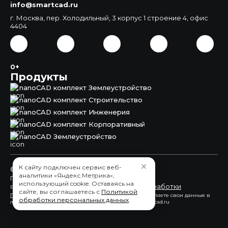
info@smartcad.ru
г. Москва, пер. Холодильный, 3 корпус 1 строение 4, офис
4404
0+
Продукты
nanoCAD комплект Землеустройство
nanoCAD комплект Строительство
nanoCAD комплект Инженерия
nanoCAD комплект Корпоративный
nanoCAD Землеустройство
✕
К сайту подключен сервис веб-
© 2015 - 2026 ООО "СмартКАД"
аналитики «Яндекс.Метрика»,
Пользовательское соглашение
использующий cookie. Оставаясь на
обработки
Вы принимаете условия политики в отношении
сайте, вы соглашаетесь с
Политикой
персональных данных
каждый раз, когда оставляете свои данные в
обработки персональных данных
.
любой форме обратной связи на сайте nanocad.smartcad.ru