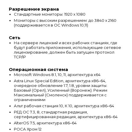
Разрешение экрана
Стандартные мониторы: 1920 x 1080
Мониторы с высоким разрешением: до 3840 x 2160
(поддерживается в ОС Windows 10,11)
Сеть
На сервере лицензий и всех рабочих станциях, где
будут работать приложения, использующие сетевое
лицензирование, должен быть запущен протокол
TCP/IP
Операционная система
Microsoft Windows 8.1, 10, 11, архитектура х64
Astra Linux Special Edition, архитектура x86–64,
очередное обновление 1.7, 1.8, уровни защиты:
Базовый (Орел), Усиленный (Воронеж). Режим
Максимальный (Смоленск) поддерживается с
ограничениями
Альт рабочая станция 10, К 10, архитектура x86–64
РЕД ОС 7.3, 8, стандартная редакция,
сертифицированная редакция, архитектура x86–64
AlterOS 7.5, архитектура x86–64
РОСА Хром 12