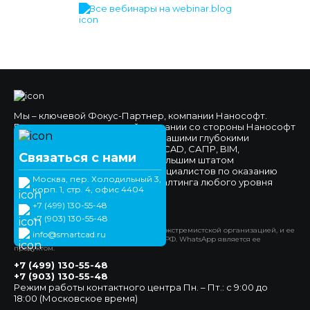
Все вебинары на webinar.blog
Мы – ключевой Фокус-Партнер, компании Нанософт.
Высокое доверие к нашей компании со стороны Нанософт
и наших клиентов обеспечено нашими глубокими
компетенциями в области nanoCAD, САПР, BIM,
Связаться с нами
импортозамещения, а также большим штатом
высококвалифицированных специалистов по оказанию
Москва, пер. Холодильный 3,
технической поддержки и консалтинга любого уровня
корп. 1, стр. 4, офис 4404
сложности.
+7 (499) 130-55-48
Официальный сайт
+7 (903) 130-55-48
*Компания Meta Platforms Inc. признана экстремистской организацией, и ее
info@smartcad.ru
деятельность запрещена на территории РФ. WhatsApp является ее
продуктом.
+7 (499) 130-55-48
+7 (903) 130-55-48
Режим работы контактного центра Пн. – Пт.: с 9:00 до
18:00 (Московское время)