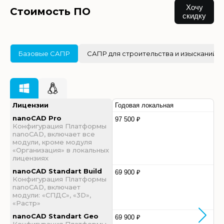
Хочу
Стоимость ПО
скидку
Базовые САПР
САПР для строительства и изысканий
Лицензии
Годовая локальная
nanoCAD Pro
97 500 ₽
Конфигурация Платформы
nanoCAD, включает все
модули, кроме модуля
«Организация» в локальных
лицензиях
nanoCAD Standart Build
69 900 ₽
Конфигурация Платформы
nanoCAD, включает
модули: «СПДС», «3D»,
«Растр»
nanoCAD Standart Geo
69 900 ₽