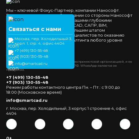
Мы – ключевой Фокус-Партнер, компании Нанософт.
Высокое доверие к нашей компании со стороны Нанософт
и наших клиентов обеспечено нашими глубокими
компетенциями в области nanoCAD, САПР, BIM,
Связаться с нами
импортозамещения, а также большим штатом
высококвалифицированных специалистов по оказанию
Москва, пер. Холодильный 3,
технической поддержки и консалтинга любого уровня
корп. 1, стр. 4, офис 4404
сложности.
+7 (499) 130-55-48
Официальный сайт
+7 (903) 130-55-48
*Компания Meta Platforms Inc. признана экстремистской организацией, и ее
info@smartcad.ru
деятельность запрещена на территории РФ. WhatsApp является ее
продуктом.
+7 (499) 130-55-48
+7 (903) 130-55-48
Режим работы контактного центра Пн. – Пт.: с 9:00 до
18:00 (Московское время)
info@smartcad.ru
г. Москва, пер. Холодильный, 3 корпус 1 строение 4, офис
4404
0+