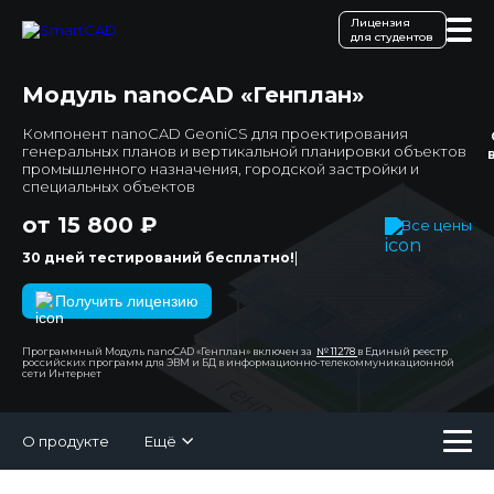
Лицензия
для студентов
Модуль nanoCAD «Генплан»
Компонент nanoCAD GeoniCS для проектирования
генеральных планов и вертикальной планировки объектов
промышленного назначения, городской застройки и
специальных объектов
от 15 800 ₽
Все цены
|
30 дней тестирований бесплатно!
Получить лицензию
Программный Модуль nanoCAD «Генплан» включен за
№ 11278
в Единый реестр
российских программ для ЭВМ и БД в информационно-телекоммуникационной
сети Интернет
О продукте
Ещё