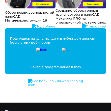
Создание сборки опоры
Обзор новых возможностей
транспортера в nanoCAD
nanoCAD
Механика PRO на
Металлоконструкции 26
операционной системе Linux
Подробнее
Подробнее
Подпишись на каналы, где мы публикуем анонсы
бесплатных вебинаров
Канал в telegram
Канал в max
Все вебинары на webinar.blog