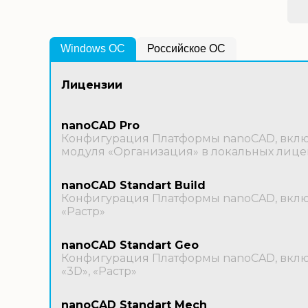
Windows OС
Российское ОС
Лицензии
nanoCAD Pro
Конфигурация Платформы nanoCAD, включ
модуля «Организация» в локальных лице
nanoCAD Standart Build
Конфигурация Платформы nanoCAD, включ
«Растр»
nanoCAD Standart Geo
Конфигурация Платформы nanoCAD, включ
«3D», «Растр»
nanoCAD Standart Mech