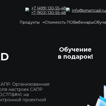
+7 (499) 130-55-48
info@smartcad.ru
+7 (903) 130-55-48
Продукты
Стоимость ПО
Вебинары
Обуч
Обучение
AD
в подарок!
САПР. Организованная
роля настроек САПР
;СТП&#41; на
ектронной проектной