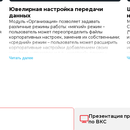
Ювелирная настройка передачи
данных
Модуль «Организация» позволяет задавать
М
различные режимы работы: «мягкий» режим –
С
я
пользователь может переопределить файлы
(
корпоративных настроек, заменив их собственными;
и
«средний» режим – пользователь может расширить
с
корпоративные настройки добавлением своих
и
шрифтов, штриховок и т.д.; «жесткий» режим –
и
пользователь может использовать только файлы,
п
Читать далее
Ч
заданные корпоративными настройками. Моду…
Презентация п
по ВКС