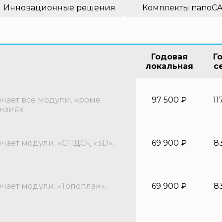
Инновационные решения
Комплекты nanoC
Годовая
Г
локальная
с
ает все модули, кроме
97 500 ₽
11
нзиях
ает модули: «СПДС», «3D»,
69 900 ₽
8
ает модули: «Топоплан»,
69 900 ₽
8