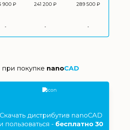
3 900 ₽
241 200 ₽
289 500 ₽
-
-
-
й при покупке
nano
CAD
Скачать дистрибутив nanoCAD
и пользоваться -
бесплатно 30