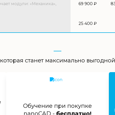
ает модули: «Механика»,
69 900 ₽
8
25 400 ₽
которая станет максимально выгодно
е
Обучение при покупке
nanoCAD -
бесплатно!