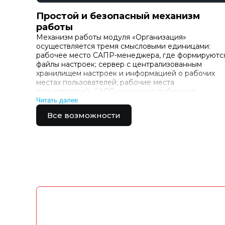
Простой и безопасный механизм
работы
Механизм работы модуля «Организация»
осуществляется тремя смысловыми единицами:
рабочее место САПР-менеджера, где формируютс
файлы настроек; сервер с централизованным
хранилищем настроек и информацией о рабочих
местах пользователей; рабочие места
пользователей. САПР-менеджер публикует
настройки на сервере организации в папке с
Читать далее
доступом по FTP-протоколу. Использование FTP
Все возможности
позволяет закрыт…