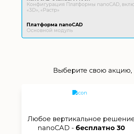
Конфигурация Платформы nanoCAD, включ
«3D», «Растр»
Платформа nanoCAD
Основной модуль
Выберите свою акцию, 
Любое вертикальное решени
nanoCAD -
бесплатно 30