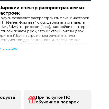
Широкий спектр распространяемых
настроек
одуль позволяет распространять файлы: настроек
ТП (файлы формата *.dwg, шаблоны и стандарты
*.dwt, *.dws), штриховки (*.pat), настройки плоттеров
 стилей печати (*.pc3, *.stb и *.ctb), шрифты (*.shx),
крипты (*.lsp); настроек программы (панели
нструментов для ленточного и классического
нтерфейса (*.xml, *.cfg), расположение стандартных
апок, настройки видеографики и т.д.); настроек об…
итать далее
родукта
При покупке ПО
обучение в подарок