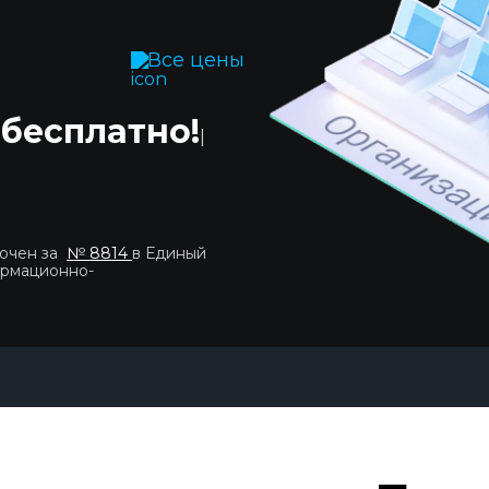
Все цены
 бесплатно!
|
лючен за
№ 8814
в Единый
ормационно-