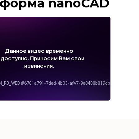
тформа nano
CAD