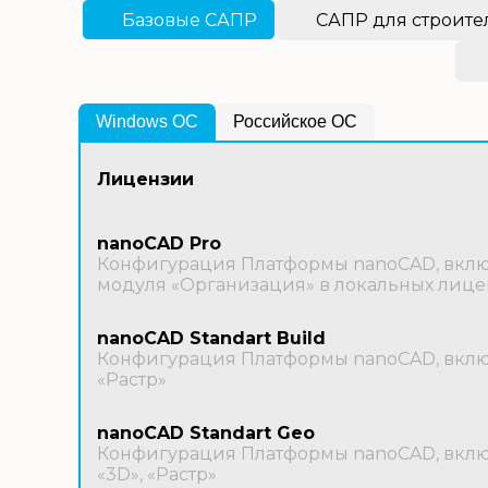
Базовые САПР
САПР для строите
Windows OС
Российское ОС
Лицензии
nanoCAD Pro
Конфигурация Платформы nanoCAD, включ
модуля «Организация» в локальных лице
nanoCAD Standart Build
Конфигурация Платформы nanoCAD, включ
«Растр»
nanoCAD Standart Geo
Конфигурация Платформы nanoCAD, включ
«3D», «Растр»