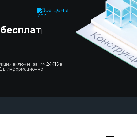
Все цены
 бесплатно!
|
укции включен за
№ 24416
в
Д в информационно-