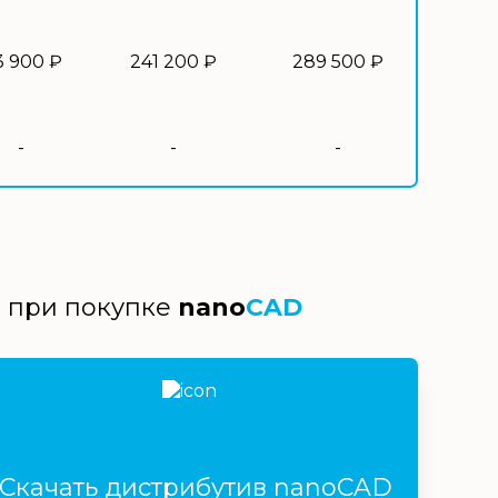
3 900 ₽
241 200 ₽
289 500 ₽
-
-
-
й при покупке
nano
CAD
Скачать дистрибутив nanoCAD