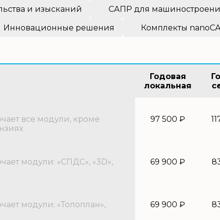
льства и изысканий
САПР для машиностроен
Инновационные решения
Комплекты nanoC
Годовая
Г
локальная
с
ает все модули, кроме
97 500 ₽
11
нзиях
ает модули: «СПДС», «3D»,
69 900 ₽
8
ает модули: «Топоплан»,
69 900 ₽
8