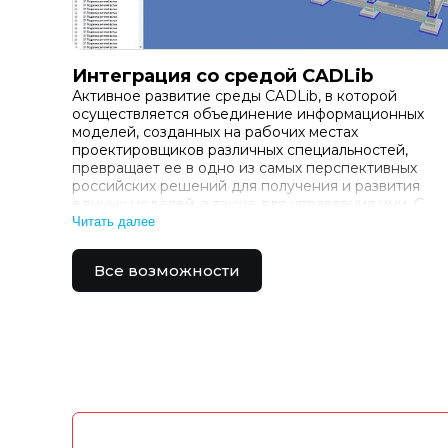
Интеграция со средой CADLib
Активное развитие среды CADLib, в которой
осуществляется объединение информационных
моделей, созданных на рабочих местах
проектировщиков различных специальностей,
превращает ее в одно из самых перспективных
российских решений для получения и развития
единых моделей, а также для управления ими. С
помощью CADLib вы сможете автоматизированно
Читать далее
скоординировать в единой среде самую
разнородную информ…
Все возможности