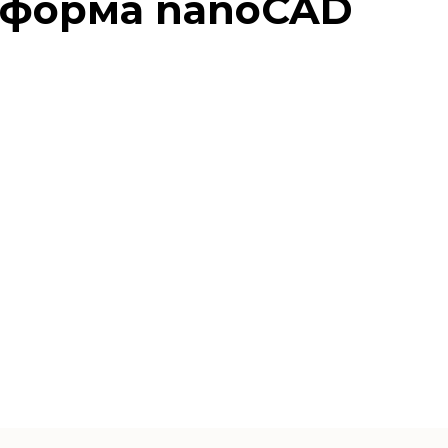
тформа nano
CAD