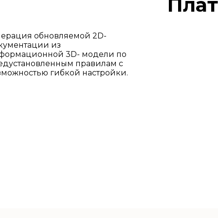
Пла
нерация обновляемой 2D-
кументации из
формационной 3D- модели по
едустановленным правилам с
зможностью гибкой настройки.