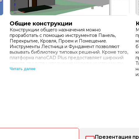
Общие конструкции
Конструкции общего назначения можно
М
проработать с помощью инструментов Панель,
п
Перекрытие, Кровля, Проем и Помещение.
м
Инструменты Лестница и Фундамент позволяют
б
вызывать библиотеку типовых решений. Кроме того,
к
платформа nanoCAD Plus предоставляет широкий
п
спектр средств наполнения модели: инструменты
Т
трехмерного твердотельного моделирования для
н
Читать далее
построения произвольных, сложных по геометрии
и
окружа…
Презентация п