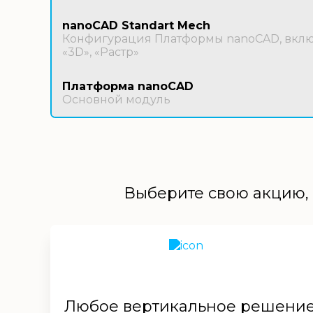
nanoCAD Standart Mech
Конфигурация Платформы nanoCAD, включ
«3D», «Растр»
Платформа nanoCAD
Основной модуль
Выберите свою акцию, 
Любое вертикальное решени