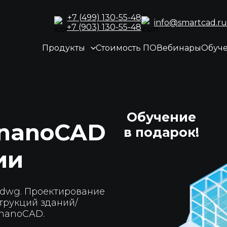
+7 (499) 130-55-48
info@smartcad.ru
+7 (903) 130-55-48
Продукты
Стоимость ПО
Вебинары
Обуч
Обучение
 nanoCAD
в подарок!
ии
.dwg. Проектирование
трукций зданий/
 nanoCAD.