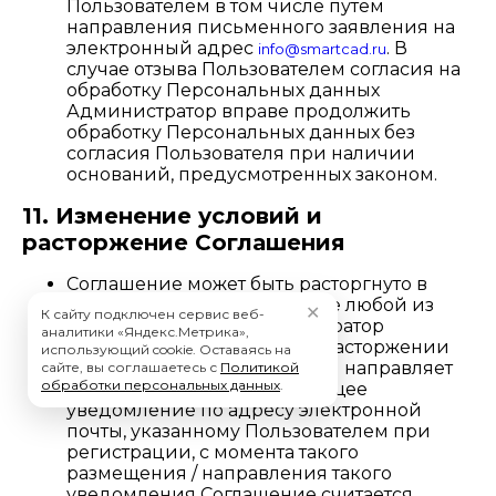
Пользователем в том числе путём
направления письменного заявления на
электронный адрес
. В
info@smartcad.ru
случае отзыва Пользователем согласия на
обработку Персональных данных
Администратор вправе продолжить
обработку Персональных данных без
согласия Пользователя при наличии
оснований, предусмотренных законом.
11. Изменение условий и
расторжение Соглашения
Соглашение может быть расторгнуто в
любое время по инициативе любой из
✕
К сайту подключен сервис веб-
сторон. Для этого Администратор
аналитики «Яндекс.Метрика»,
размещает уведомление о расторжении
использующий cookie. Оставаясь на
Соглашения на Сайте и (или) направляет
сайте, вы соглашаетесь с
Политикой
обработки персональных данных
.
Пользователю соответствующее
уведомление по адресу электронной
почты, указанному Пользователем при
регистрации, с момента такого
размещения / направления такого
уведомления Соглашение считается