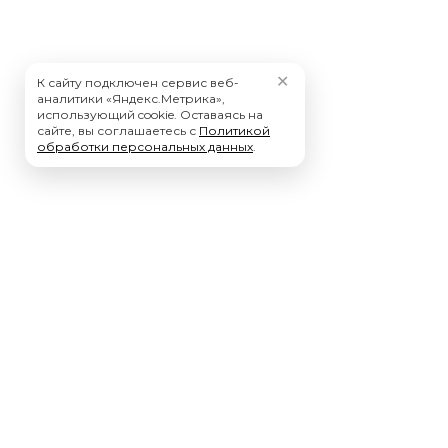
✕
К сайту подключен сервис веб-
аналитики «Яндекс.Метрика»,
использующий cookie. Оставаясь на
сайте, вы соглашаетесь с
Политикой
обработки персональных данных
.
Мы – ключевой Фокус-Партнер, компании Нанософт.
Высокое доверие к нашей компании со стороны Нанософт
и наших клиентов обеспечено нашими глубокими
компетенциями в области nanoCAD, САПР, BIM,
импортозамещения, а также большим штатом
высококвалифицированных специалистов по оказанию
технической поддержки и консалтинга любого уровня
сложности.