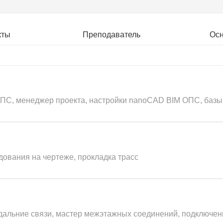
кты
Преподаватель
Ос
ОПС, менеджер проекта, настройки nanoCAD BIM ОПС, баз
ования на чертеже, прокладка трасс
дальние связи, мастер межэтажных соединений, подключен