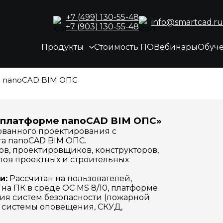
+7 (499) 130-55-48
info@smartcad.ru
+7 (903) 130-55-48
Продукты
Стоимость ПО
Вебинары
Обуч
е nanoCAD BIM ОПС
а платформе nanoCAD BIM ОПС»
ванного проектирования с
а nanoCAD BIM ОПС.
в, проектировщиков, конструкторов,
лов проектных и строительных
и:
Рассчитан на пользователей,
а ПК в среде ОС MS 8/10, платформе
ия систем безопасности (пожарной
 системы оповещения, СКУД,