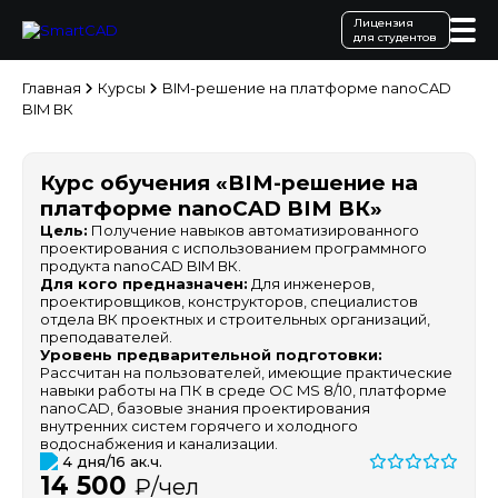
Лицензия
для студентов
Главная
Курсы
BIM-решение на платформе nanoCAD
BIM ВК
Курс обучения «BIM-решение на
платформе nanoCAD BIM ВК»
Цель:
Получение навыков автоматизированного
проектирования с использованием программного
продукта nanoCAD BIM ВК.
Для кого предназначен:
Для инженеров,
проектировщиков, конструкторов, специалистов
отдела ВК проектных и строительных организаций,
преподавателей.
Уровень предварительной подготовки:
Рассчитан на пользователей, имеющие практические
навыки работы на ПК в среде ОС MS 8/10, платформе
nanoCAD, базовые знания проектирования
внутренних систем горячего и холодного
водоснабжения и канализации.
4 дня/16 ак.ч.
14 500
₽/чел