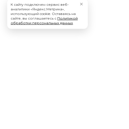
✕
К сайту подключен сервис веб-
аналитики «Яндекс.Метрика»,
использующий cookie. Оставаясь на
сайте, вы соглашаетесь с
Политикой
обработки персональных данных
.
Мы – ключевой Фокус-Партнер, компании Нанософт.
Высокое доверие к нашей компании со стороны Нанософт
и наших клиентов обеспечено нашими глубокими
компетенциями в области nanoCAD, САПР, BIM,
импортозамещения, а также большим штатом
высококвалифицированных специалистов по оказанию
технической поддержки и консалтинга любого уровня
сложности.
Официальный сайт
*Компания Meta Platforms Inc. признана экстремистской организацией, и ее
деятельность запрещена на территории РФ. WhatsApp является ее
продуктом.