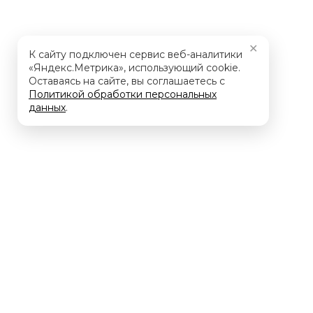
✕
К сайту подключен сервис веб-аналитики
«Яндекс.Метрика», использующий cookie.
Оставаясь на сайте, вы соглашаетесь с
Политикой обработки персональных
данных
.
Мы – ключевой Фокус-Партнер, компании Нанософт. 
нашей компании со стороны Нанософт и наших клиен
глубокими компетенциями в области nanoCAD, САПР, 
импортозамещения, а также большим штатом высок
специалистов по оказанию технической поддержки и 
уровня сложности.
Официальный сайт