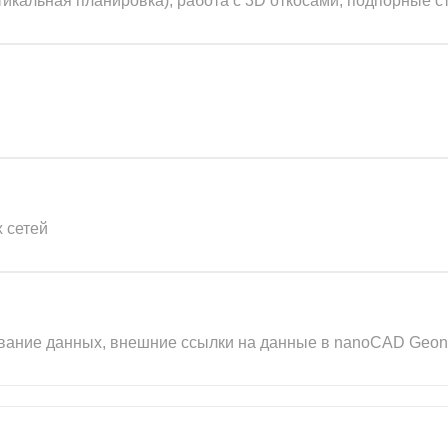
икальная планировка), работа с 3D откосами, подпорные с
 сетей
ование данных, внешние ссылки на данные в nanoCAD Geo