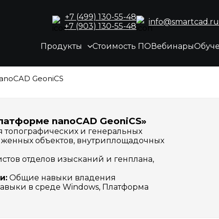
+7 (499) 130-55-48
info@smartcad.ru
+7 (903) 130-55-48
Продукты
Стоимость ПО
Вебинары
Обуч
anoCAD GeoniCS
платформе nanoCAD GeoniCS»
 топографических и генеральных
яженных объектов, внутриплощадочных
стов отделов изысканий и генплана,
и:
Общие навыки владения
авыки в среде Windows, Платформа