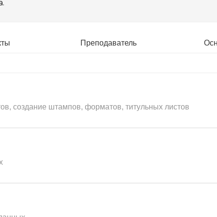
.
кты
Преподаватель
Ос
ов, создание штампов, форматов, титульных листов
х