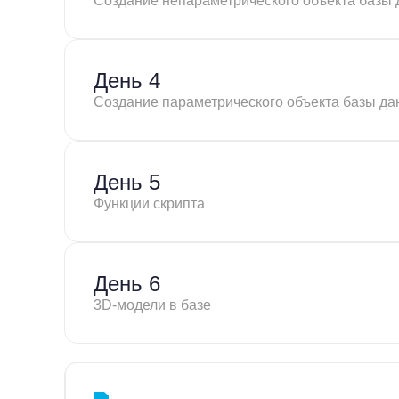
Создание непараметрического объекта базы
День 4
Создание параметрического объекта базы д
День 5
Функции скрипта
День 6
3D-модели в базе