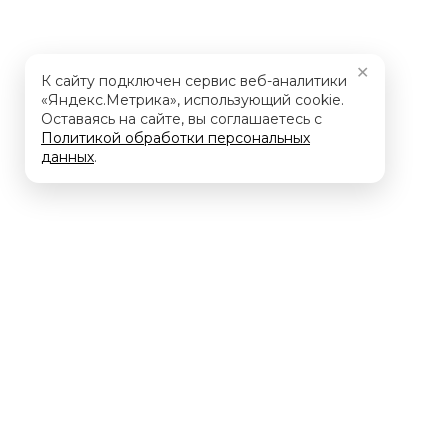
✕
К сайту подключен сервис веб-аналитики
«Яндекс.Метрика», использующий cookie.
Оставаясь на сайте, вы соглашаетесь с
Политикой обработки персональных
данных
.
Мы – ключевой Фокус-Партнер, компании Нанософт. 
нашей компании со стороны Нанософт и наших клиен
глубокими компетенциями в области nanoCAD, САПР, 
импортозамещения, а также большим штатом высок
специалистов по оказанию технической поддержки и 
уровня сложности.
Официальный сайт