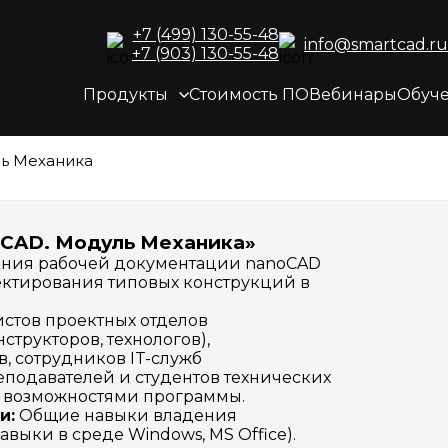
+7 (499) 130-55-48
info@smartcad.ru
+7 (903) 130-55-48
Продукты
Стоимость ПО
Вебинары
Обуч
ь Механика
oCAD. Модуль Механика»
ния рабочей документации nanoCAD
ектирования типовых конструкций в
стов проектных отделов
трукторов, технологов),
, сотрудников IT-служб
подавателей и студентов технических
ся возможностями программы.
и:
Общие навыки владения
ыки в среде Windows, MS Office).