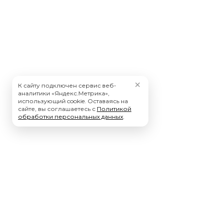
✕
К сайту подключен сервис веб-
аналитики «Яндекс.Метрика»,
использующий cookie. Оставаясь на
сайте, вы соглашаетесь с
Политикой
обработки персональных данных
.
Мы – ключевой Фокус-Партнер, компании Нанософт.
Высокое доверие к нашей компании со стороны Нанософт
и наших клиентов обеспечено нашими глубокими