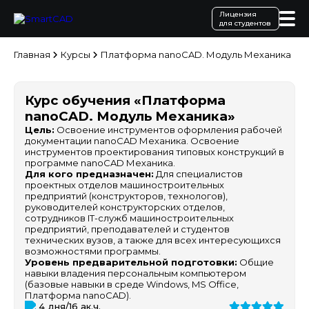
Лицензия
для студентов
Главная
Курсы
Платформа nanoCAD. Модуль Механика
Курс обучения «Платформа
nanoCAD. Модуль Механика»
Цель:
Освоение инструментов оформления рабочей
документации nanoCAD Механика. Освоение
инструментов проектирования типовых конструкций в
программе nanoCAD Механика.
Для кого предназначен:
Для специалистов
проектных отделов машиностроительных
предприятий (конструкторов, технологов),
руководителей конструкторских отделов,
сотрудников IT-служб машиностроительных
предприятий, преподавателей и студентов
технических вузов, а также для всех интересующихся
возможностями программы.
Уровень предварительной подготовки:
Общие
навыки владения персональным компьютером
(базовые навыки в среде Windows, MS Office,
Платформа nanoCAD).
4 дня/16 ак.ч.