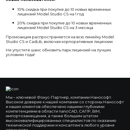
10% скидка при покупке до 10 новых временных
лицензий Model Studio CS на 1 год
20% скидка при покупке до 10 новых временных
лицензий Model Studio CS на 3 месяца
Промоакция распространяется на всю линейку Model
Studio CS и CadLib, включая корпоративные лицензии.
Не упустите шанс обновить парк лицензий на лучших
условиях года!
Мы – ключевой Фокус-Партнер, компании Нанософт.
Высокое доверие к нашей компании со стороны Нанософт
и наших клиентов обеспечено нашими глубокими
компетенциями в области nanoCAD, САПР, BIM,
импортозамещения, а также большим штатом
высококвалифицированных специалистов по оказанию
технической поддержки и консалтинга любого уровня
сложности.