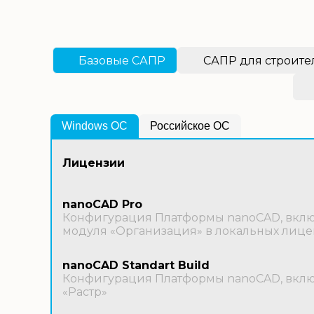
Базовые САПР
САПР для строите
Windows OС
Российское ОС
Лицензии
nanoCAD Pro
Конфигурация Платформы nanoCAD, включ
модуля «Организация» в локальных лице
nanoCAD Standart Build
Конфигурация Платформы nanoCAD, включ
«Растр»