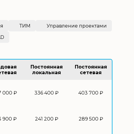
ия
ТИМ
Управление проектами
AD
одовая
Постоянная
Постоянная
етевая
локальная
сетевая
7 000 ₽
336 400 ₽
403 700 ₽
3 900 ₽
241 200 ₽
289 500 ₽