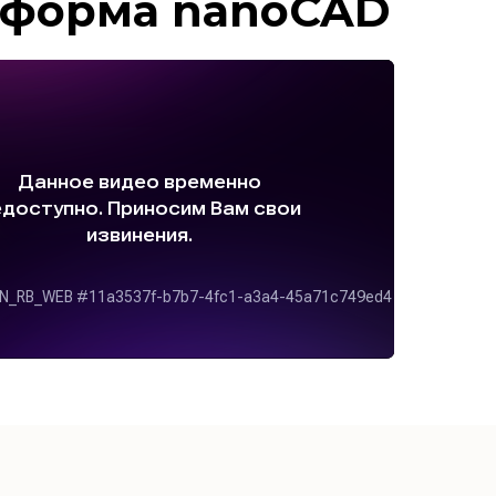
тформа nano
CAD