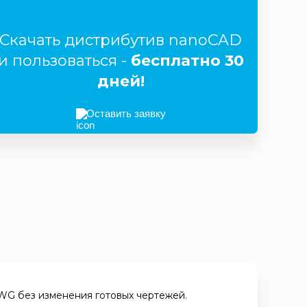
Скачать дистрибутив nanoCAD
и пользоваться -
бесплатно 30
дней!
Оставить заявку
WG без изменения готовых чертежей.