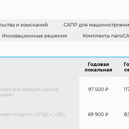
льства и изысканий
САПР для машиностроен
Инновационные решения
Комплекты nanoC
Годовая
Г
локальная
с
ает все модули, кроме
97 500 ₽
11
нзиях
ает модули: «СПДС», «3D»,
69 900 ₽
8