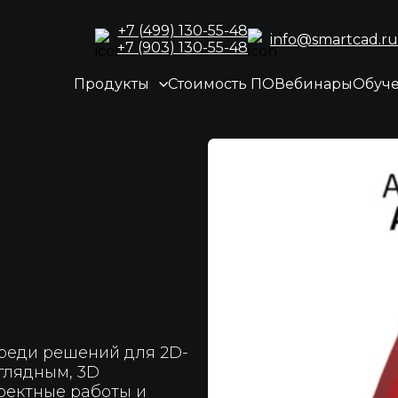
+7 (499) 130-55-48
info@smartcad.ru
+7 (903) 130-55-48
Продукты
Стоимость ПО
Вебинары
Обуч
реди решений для 2D-
глядным, 3D
оектные работы и