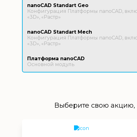
nanoCAD Standart Geo
Конфигурация Платформы nanoCAD, включ
«3D», «Растр»
nanoCAD Standart Mech
Конфигурация Платформы nanoCAD, включ
«3D», «Растр»
Платформа nanoCAD
Основной модуль
Выберите свою акцию, 