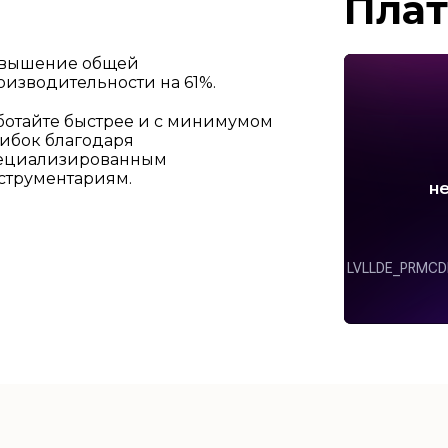
Пла
вышение общей
оизводительности на 61%.
ботайте быстрее и с минимумом
ибок благодаря
ециализированным
струментариям.