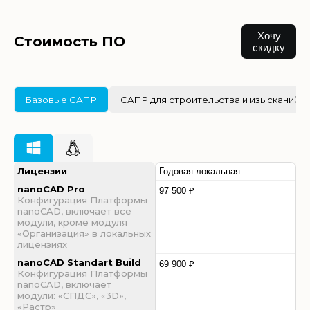
Хочу
Стоимость ПО
скидку
Базовые САПР
САПР для строительства и изысканий
Лицензии
Годовая локальная
nanoCAD Pro
97 500 ₽
Конфигурация Платформы
nanoCAD, включает все
модули, кроме модуля
«Организация» в локальных
лицензиях
nanoCAD Standart Build
69 900 ₽
Конфигурация Платформы
nanoCAD, включает
модули: «СПДС», «3D»,
«Растр»