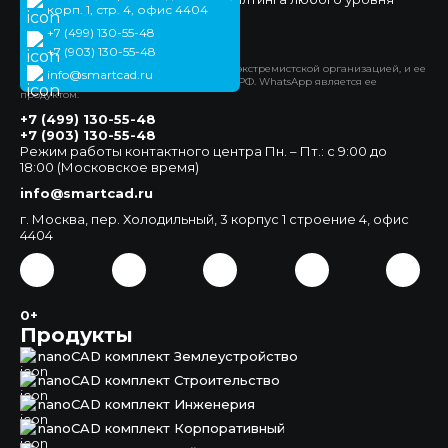
корп. 1, стр. 4, офис 4404
сложности.
+7 (499) 130-55-48
Официальный сайт
+7 (903) 130-55-48
*Компания Meta Platforms Inc. признана экстремистской организацией, и ее
info@smartcad.ru
деятельность запрещена на территории РФ. WhatsApp является ее
продуктом.
+7 (499) 130-55-48
+7 (903) 130-55-48
Режим работы контактного центра Пн. – Пт.: с 9:00 до
18:00 (Московское время)
info@smartcad.ru
г. Москва, пер. Холодильный, 3 корпус 1 строение 4, офис
4404
0+
Продукты
nanoCAD комплект Землеустройство
nanoCAD комплект Строительство
nanoCAD комплект Инженерия
nanoCAD комплект Корпоративный