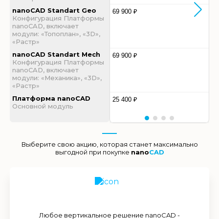
nanoCAD Standart Geo
69 900 ₽
Конфигурация Платформы
nanoCAD, включает
модули: «Топоплан», «3D»,
«Растр»
nanoCAD Standart Mech
69 900 ₽
Конфигурация Платформы
nanoCAD, включает
модули: «Механика», «3D»,
«Растр»
Платформа nanoCAD
25 400 ₽
Основной модуль
Выберите свою акцию, которая станет максимально
выгодной при покупке
nano
CAD
Любое вертикальное решение nanoCAD -