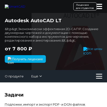
Лицензия
для студентов
Autodesk AutoCAD LT
&lt;p&gt;Экономически эффективная 2D-САПР. Создание
двухмерных чертежей и документации с помощью
комплексного набора инструментов для черчения,
редактирования и аннотирования.&lt;/p&gt;
от 7 800 ₽
Все цены
Получить лицензию
О продукте
Ещё
Задачи
Подложки, импорт и экспорт PDF- и DGN-файлов.