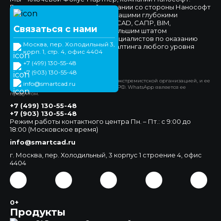
Высокое доверие к нашей компании со стороны Нанософт
и наших клиентов обеспечено нашими глубокими
компетенциями в области nanoCAD, САПР, BIM,
Связаться с нами
импортозамещения, а также большим штатом
высококвалифицированных специалистов по оказанию
Москва, пер. Холодильный 3,
технической поддержки и консалтинга любого уровня
корп. 1, стр. 4, офис 4404
сложности.
+7 (499) 130-55-48
Официальный сайт
+7 (903) 130-55-48
*Компания Meta Platforms Inc. признана экстремистской организацией, и ее
info@smartcad.ru
деятельность запрещена на территории РФ. WhatsApp является ее
продуктом.
+7 (499) 130-55-48
+7 (903) 130-55-48
Режим работы контактного центра Пн. – Пт.: с 9:00 до
18:00 (Московское время)
info@smartcad.ru
г. Москва, пер. Холодильный, 3 корпус 1 строение 4, офис
4404
0+
Продукты