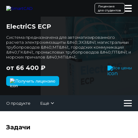
Лицензия
для студентов
ElectriCS ECP
Система предназначена для автоматизированного
расчета электрохимзащиты &#40;ЭХЗ&#41; магистральных
трубопроводов &#40;МТ&#41;, городских коммуникаций
&#40;ГК&#41;, промысловых трубопроводов &#40;ПТ&#41; и
морских причалов &#40;МП&#41;.
от 66 400 ₽
Все цены
Получить лицензию
О продукте
Ещё
Задачи