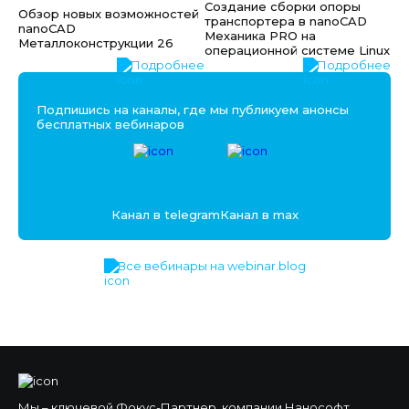
Создание сборки опоры
Обзор новых возможностей
транспортера в nanoCAD
nanoCAD
Механика PRO на
Металлоконструкции 26
операционной системе Linux
Подробнее
Подробнее
Подпишись на каналы, где мы публикуем анонсы
бесплатных вебинаров
Канал в telegram
Канал в max
Все вебинары на webinar.blog
Мы – ключевой Фокус-Партнер, компании Нанософт.