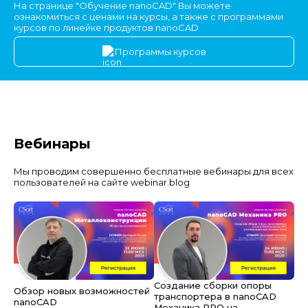
На странице "Обучение nanoCAD" Вы можете
ознакомиться с ценами на курсы, а также с программами
курсов по линейке продуктов nanoCAD
Программы курсов
Вебинары
Мы проводим совершенно бесплатные вебинары для всех
пользователей на сайте webinar.blog
Создание сборки опоры
Обзор новых возможностей
транспортера в nanoCAD
nanoCAD
Механика PRO на