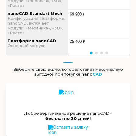
модули: «Топоплан», «3D»,
«Растр»
nanoCAD Standart Mech
69 900 ₽
Конфигурация Платформы
nanoCAD, включает
модули: «Механика», «3D»,
«Растр»
Платформа nanoCAD
25 400 ₽
Основной модуль
Выберите свою акцию, которая станет максимально
выгодной при покупке
nano
CAD
Любое вертикальное решение nanoCAD -
бесплатно 30 дней!
Оставить заявку