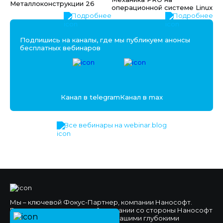
Металлоконструкции 26
операционной системе Linux
Подробнее
Подробнее
Подпишись на каналы, где мы публикуем анонсы
бесплатных вебинаров
Канал в telegram
Канал в max
Все вебинары на webinar.blog
Мы – ключевой Фокус-Партнер, компании Нанософт.
Высокое доверие к нашей компании со стороны Нанософт
и наших клиентов обеспечено нашими глубокими