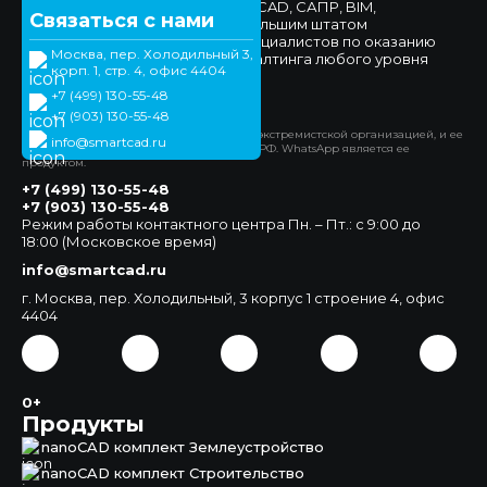
компетенциями в области nanoCAD, САПР, BIM,
Связаться с нами
импортозамещения, а также большим штатом
высококвалифицированных специалистов по оказанию
Москва, пер. Холодильный 3,
технической поддержки и консалтинга любого уровня
корп. 1, стр. 4, офис 4404
сложности.
+7 (499) 130-55-48
Официальный сайт
+7 (903) 130-55-48
*Компания Meta Platforms Inc. признана экстремистской организацией, и ее
info@smartcad.ru
деятельность запрещена на территории РФ. WhatsApp является ее
продуктом.
+7 (499) 130-55-48
+7 (903) 130-55-48
Режим работы контактного центра Пн. – Пт.: с 9:00 до
18:00 (Московское время)
info@smartcad.ru
г. Москва, пер. Холодильный, 3 корпус 1 строение 4, офис
4404
0+
Продукты
nanoCAD комплект Землеустройство
nanoCAD комплект Строительство