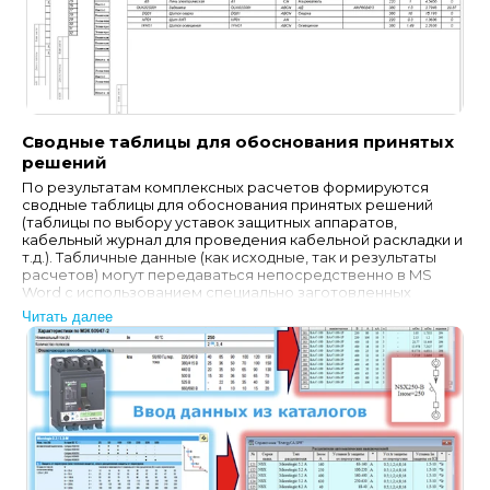
Сводные таблицы для обоснования принятых
решений
По результатам комплексных расчетов формируются
сводные таблицы для обоснования принятых решений
(таблицы по выбору уставок защитных аппаратов,
кабельный журнал для проведения кабельной раскладки и
т.д.). Табличные данные (как исходные, так и результаты
расчетов) могут передаваться непосредственно в MS
Word с использованием специально заготовленных
шаблонов (template), предусматривающих оформление…
Читать далее