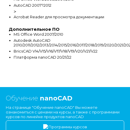
AutoCAD 2007?2012
>
Acrobat Reader для просмотра документации
Дополнительное ПО
MS Office Word 2007/2010
Autodesk AutoCAD
2010/2011/2012/2013/2014/2015/2016/2017/2018/2019/2020/2021/20
BricsCAD V14/V15/V16/V17/V18/V19/V20/V21/V22
Платформа nanoCAD 20/21/22
Обучение
nanoCAD
На странице "Обучение nanoCAD" Вы можете
ознакомиться с ценами на курсы, а также с программами
курсов по линейке продуктов nanoCAD
Программы курсов