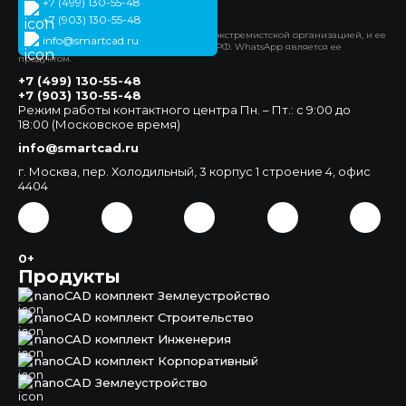
+7 (499) 130-55-48
Официальный сайт
+7 (903) 130-55-48
*Компания Meta Platforms Inc. признана экстремистской организацией, и ее
info@smartcad.ru
деятельность запрещена на территории РФ. WhatsApp является ее
продуктом.
+7 (499) 130-55-48
+7 (903) 130-55-48
Режим работы контактного центра Пн. – Пт.: с 9:00 до
18:00 (Московское время)
info@smartcad.ru
г. Москва, пер. Холодильный, 3 корпус 1 строение 4, офис
4404
0+
Продукты
nanoCAD комплект Землеустройство
nanoCAD комплект Строительство
nanoCAD комплект Инженерия
nanoCAD комплект Корпоративный
nanoCAD Землеустройство