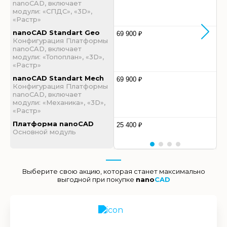
nanoCAD, включает
модули: «СПДС», «3D»,
«Растр»
nanoCAD Standart Geo
69 900 ₽
Конфигурация Платформы
nanoCAD, включает
модули: «Топоплан», «3D»,
«Растр»
nanoCAD Standart Mech
69 900 ₽
Конфигурация Платформы
nanoCAD, включает
модули: «Механика», «3D»,
«Растр»
Платформа nanoCAD
25 400 ₽
Основной модуль
Выберите свою акцию, которая станет максимально
выгодной при покупке
nano
CAD