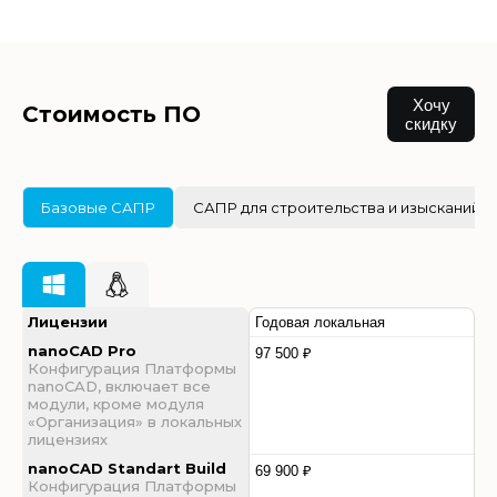
Хочу
Стоимость ПО
скидку
Базовые САПР
САПР для строительства и изысканий
Лицензии
Годовая локальная
nanoCAD Pro
97 500 ₽
Конфигурация Платформы
nanoCAD, включает все
модули, кроме модуля
«Организация» в локальных
лицензиях
nanoCAD Standart Build
69 900 ₽
Конфигурация Платформы