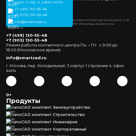
корп. 1, стр. 4, офис 4404
сложности.
+7 (499) 130-55-48
Официальный сайт
+7 (903) 130-55-48
*Компания Meta Platforms Inc. признана экстремистской организацией, и ее
info@smartcad.ru
деятельность запрещена на территории РФ. WhatsApp является ее
продуктом.
+7 (499) 130-55-48
+7 (903) 130-55-48
Режим работы контактного центра Пн. – Пт.: с 9:00 до
18:00 (Московское время)
info@smartcad.ru
г. Москва, пер. Холодильный, 3 корпус 1 строение 4, офис
4404
0+
Продукты
nanoCAD комплект Землеустройство
nanoCAD комплект Строительство
nanoCAD комплект Инженерия
nanoCAD комплект Корпоративный