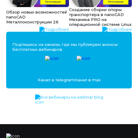
Создание сборки опоры
Обзор новых возможностей
транспортера в nanoCAD
nanoCAD
Механика PRO на
Металлоконструкции 26
операционной системе Linux
Подробнее
Подробнее
Подпишись на каналы, где мы публикуем анонсы
бесплатных вебинаров
Канал в telegram
Канал в max
Все вебинары на webinar.blog