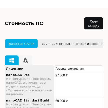
Хочу
Стоимость ПО
скидку
Базовые САПР
САПР для строительства и изысканий
Лицензии
Годовая локальная
nanoCAD Pro
97 500 ₽
Конфигурация Платформы
nanoCAD, включает все
модули, кроме модуля
«Организация» в локальных
лицензиях
nanoCAD Standart Build
69 900 ₽
Конфигурация Платформы