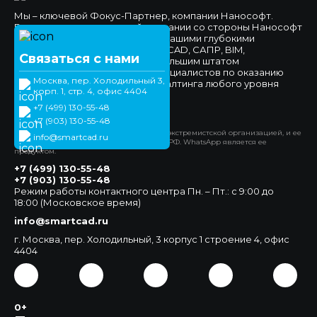
Мы – ключевой Фокус-Партнер, компании Нанософт.
Высокое доверие к нашей компании со стороны Нанософт
и наших клиентов обеспечено нашими глубокими
компетенциями в области nanoCAD, САПР, BIM,
Связаться с нами
импортозамещения, а также большим штатом
высококвалифицированных специалистов по оказанию
Москва, пер. Холодильный 3,
технической поддержки и консалтинга любого уровня
корп. 1, стр. 4, офис 4404
сложности.
+7 (499) 130-55-48
Официальный сайт
+7 (903) 130-55-48
*Компания Meta Platforms Inc. признана экстремистской организацией, и ее
info@smartcad.ru
деятельность запрещена на территории РФ. WhatsApp является ее
продуктом.
+7 (499) 130-55-48
+7 (903) 130-55-48
Режим работы контактного центра Пн. – Пт.: с 9:00 до
18:00 (Московское время)
info@smartcad.ru
г. Москва, пер. Холодильный, 3 корпус 1 строение 4, офис
4404
0+