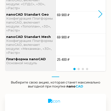
nanoCAD, включает
модули: «СПДС», «3D»,
«Растр»
nanoCAD Standart Geo
69 900 ₽
Конфигурация Платформы
nanoCAD, включает
модули: «Топоплан», «3D»,
«Растр»
nanoCAD Standart Mech
69 900 ₽
Конфигурация Платформы
nanoCAD, включает
модули: «Механика», «3D»,
«Растр»
Платформа nanoCAD
25 400 ₽
Основной модуль
Выберите свою акцию, которая станет максимально
выгодной при покупке
nano
CAD