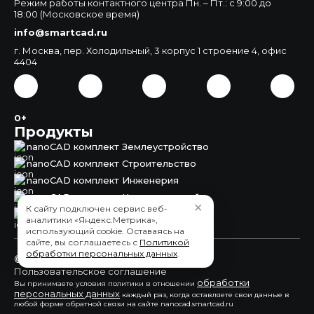
Режим работы контактного центра Пн. – Пт.: с 9:00 до
18:00 (Московское время)
info@smartcad.ru
г. Москва, пер. Холодильный, 3 корпус 1 строение 4, офис
4404
0+
Продукты
nanoCAD комплект Землеустройство
nanoCAD комплект Строительство
nanoCAD комплект Инженерия
nanoCAD комплект Корпоративный
✕
К сайту подключен сервис веб-
nanoCAD Землеустройство
аналитики «Яндекс.Метрика»,
использующий cookie. Оставаясь на
сайте, вы соглашаетесь с
Политикой
обработки персональных данных
.
© 2015 - 2026 ООО "СмартКАД"
Пользовательское соглашение
обработки
Вы принимаете условия политики в отношении
персональных данных
каждый раз, когда оставляете свои данные в
любой форме обратной связи на сайте nanocad.smartcad.ru