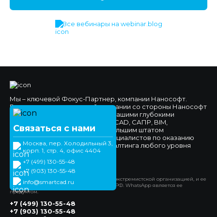
Все вебинары на webinar.blog
Мы – ключевой Фокус-Партнер, компании Нанософт.
Высокое доверие к нашей компании со стороны Нанософт
и наших клиентов обеспечено нашими глубокими
компетенциями в области nanoCAD, САПР, BIM,
Связаться с нами
импортозамещения, а также большим штатом
высококвалифицированных специалистов по оказанию
Москва, пер. Холодильный 3,
технической поддержки и консалтинга любого уровня
корп. 1, стр. 4, офис 4404
сложности.
+7 (499) 130-55-48
Официальный сайт
+7 (903) 130-55-48
*Компания Meta Platforms Inc. признана экстремистской организацией, и ее
info@smartcad.ru
деятельность запрещена на территории РФ. WhatsApp является ее
продуктом.
+7 (499) 130-55-48
+7 (903) 130-55-48