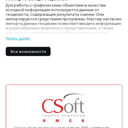
Для работы с графическими объектами в качестве
исходной информации используются данные от
геодезиста, содержащие результаты съемки. Они
импортируются средствами программы. Мастер настроек
импорта данных геодезии позволяет вводить информацию
в разнообразных форматах и представлениях, а также
выполнять координатные преобразования «на лету».
Контур участка, здания и других объектов появляется на
Читать далее
экра…
Все возможности