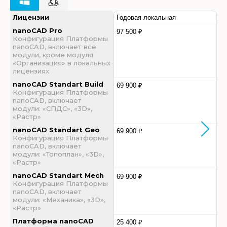
Лицензии
Годовая локальная
nanoCAD Pro
97 500 ₽
Конфигурация Платформы
nanoCAD, включает все
модули, кроме модуля
«Организация» в локальных
лицензиях
nanoCAD Standart Build
69 900 ₽
Конфигурация Платформы
nanoCAD, включает
модули: «СПДС», «3D»,
«Растр»
nanoCAD Standart Geo
69 900 ₽
Конфигурация Платформы
nanoCAD, включает
модули: «Топоплан», «3D»,
«Растр»
nanoCAD Standart Mech
69 900 ₽
Конфигурация Платформы
nanoCAD, включает
модули: «Механика», «3D»,
«Растр»
Платформа nanoCAD
25 400 ₽