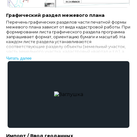
Графический раздел межевого плана
Перечень графических разделов части печатной формы
межевого плана зависит от вида кадастровой работы. При
формировании листа графического раздела программа
запрашивает формат, ориентацию бумаги и масштаб. На
каждом листе раздела устанавливаются
соответствующие разделу объекты (земельный участок,
часть земельного участка, кадастровый квартал и т.п.), а
также редактируемая таблица условных обознач…
Читать далее
Импорт / Ввод геоданных