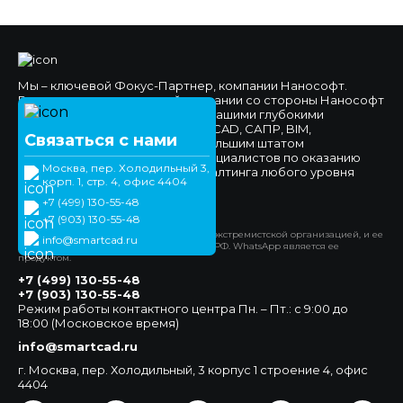
Мы – ключевой Фокус-Партнер, компании Нанософт.
Высокое доверие к нашей компании со стороны Нанософт
и наших клиентов обеспечено нашими глубокими
компетенциями в области nanoCAD, САПР, BIM,
Связаться с нами
импортозамещения, а также большим штатом
высококвалифицированных специалистов по оказанию
Москва, пер. Холодильный 3,
технической поддержки и консалтинга любого уровня
корп. 1, стр. 4, офис 4404
сложности.
+7 (499) 130-55-48
Официальный сайт
+7 (903) 130-55-48
*Компания Meta Platforms Inc. признана экстремистской организацией, и ее
info@smartcad.ru
деятельность запрещена на территории РФ. WhatsApp является ее
продуктом.
+7 (499) 130-55-48
+7 (903) 130-55-48
Режим работы контактного центра Пн. – Пт.: с 9:00 до
18:00 (Московское время)
info@smartcad.ru
г. Москва, пер. Холодильный, 3 корпус 1 строение 4, офис
4404