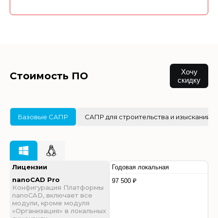
Хочу
Стоимость ПО
скидку
Базовые САПР
САПР для строительства и изысканий
Лицензии
Годовая локальная
nanoCAD Pro
97 500 ₽
Конфигурация Платформы
nanoCAD, включает все
модули, кроме модуля
«Организация» в локальных