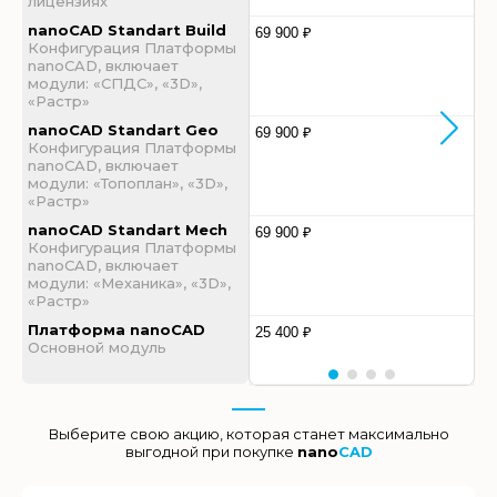
лицензиях
nanoCAD Standart Build
69 900 ₽
Конфигурация Платформы
nanoCAD, включает
модули: «СПДС», «3D»,
«Растр»
nanoCAD Standart Geo
69 900 ₽
Конфигурация Платформы
nanoCAD, включает
модули: «Топоплан», «3D»,
«Растр»
nanoCAD Standart Mech
69 900 ₽
Конфигурация Платформы
nanoCAD, включает
модули: «Механика», «3D»,
«Растр»
Платформа nanoCAD
25 400 ₽
Основной модуль
Выберите свою акцию, которая станет максимально
выгодной при покупке
nano
CAD