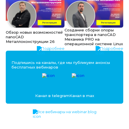
Создание сборки опоры
Обзор новых возможностей
транспортера в nanoCAD
nanoCAD
Механика PRO на
Металлоконструкции 26
операционной системе Linux
Подробнее
Подробнее
Подпишись на каналы, где мы публикуем анонсы
бесплатных вебинаров
Канал в telegram
Канал в max
Все вебинары на webinar.blog