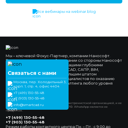
Все вебинары на webinar.blog
Мы – ключевой Фокус-Партнер, компании Нанософт.
Высокое доверие к нашей компании со стороны Нанософт
и наших клиентов обеспечено нашими глубокими
компетенциями в области nanoCAD, САПР, BIM,
Связаться с нами
импортозамещения, а также большим штатом
высококвалифицированных специалистов по оказанию
Москва, пер. Холодильный 3,
технической поддержки и консалтинга любого уровня
корп. 1, стр. 4, офис 4404
сложности.
+7 (499) 130-55-48
Официальный сайт
+7 (903) 130-55-48
*Компания Meta Platforms Inc. признана экстремистской организацией, и ее
info@smartcad.ru
деятельность запрещена на территории РФ. WhatsApp является ее
продуктом.
+7 (499) 130-55-48
+7 (903) 130-55-48
Режим работы контактного центра Пн. – Пт.: с 9:00 до