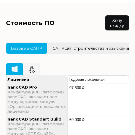
Хочу
Стоимость ПО
скидку
Базовые САПР
САПР для строительства и изысканий
Лицензии
Годовая локальная
nanoCAD Pro
97 500 ₽
Конфигурация Платформы
nanoCAD, включает все
модули, кроме модуля
«Организация» в локальных
лицензиях
nanoCAD Standart Build
69 900 ₽
Конфигурация Платформы
nanoCAD, включает
модули: «СПДС», «3D»,