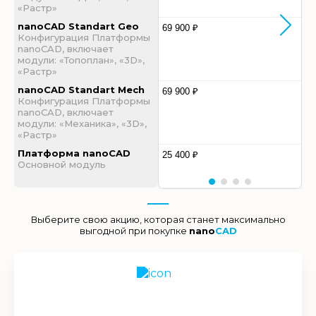
«Растр»
nanoCAD Standart Geo
69 900 ₽
Конфигурация Платформы
nanoCAD, включает
модули: «Топоплан», «3D»,
«Растр»
nanoCAD Standart Mech
69 900 ₽
Конфигурация Платформы
nanoCAD, включает
модули: «Механика», «3D»,
«Растр»
Платформа nanoCAD
25 400 ₽
Основной модуль
Выберите свою акцию, которая станет максимально
выгодной при покупке
nano
CAD