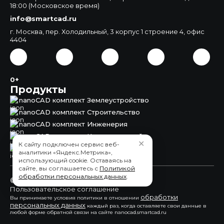
18:00 (Московское время)
info@smartcad.ru
г. Москва, пер. Холодильный, 3 корпус 1 строение 4, офис
4404
0+
Продукты
nanoCAD комплект Землеустройство
nanoCAD комплект Строительство
nanoCAD комплект Инженерия
nanoCAD комплект Корпоративный
✕
К сайту подключен сервис веб-
nanoCAD Землеустройство
аналитики «Яндекс.Метрика»,
использующий cookie. Оставаясь на
сайте, вы соглашаетесь с
Политикой
обработки персональных данных
.
© 2015 - 2026 ООО "СмартКАД"
Пользовательское соглашение
обработки
Вы принимаете условия политики в отношении
персональных данных
каждый раз, когда оставляете свои данные в
любой форме обратной связи на сайте nanocad.smartcad.ru