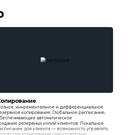
p
Копирование
олное, инкрементальное и дифференциальное
езервное копирование; Глобальное расписание,
беспечивающее автоматическое
оздание резервных копий клиентов; Локальное
асписание для клиента — возможность управлять
роцессом копирования самостоятельно;