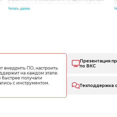
ых
Система уведомлений пользователей о событиях;
В
Аналитика — планирование копирования с
к
Читать далее
Ч
прогнозом затрат ресур…
у
в
Презентация п
по ВКС
т внедрить ПО, настроить
ддержит на каждом этапе.
ы быстрее получали
рались с инструментом.
Техподдержка о