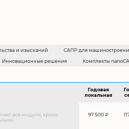
льства и изысканий
САПР для машиностроен
Инновационные решения
Комплекты nanoC
Годовая
Г
локальная
с
ает все модули, кроме
97 500 ₽
11
нзиях