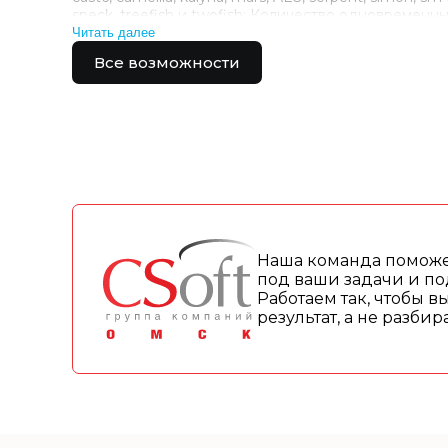
speck, treefish и twofish; Количество одновременн
сессий резервного копирования огран…
Читать далее
Все возможности
Наша команда поможе
под ваши задачи и по
Работаем так, чтобы в
результат, а не разби