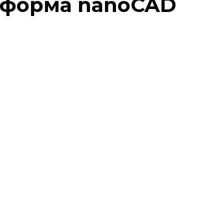
тформа nano
CAD