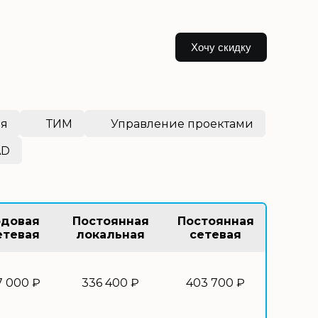
Хочу скидку
ия
ТИМ
Управление проектами
AD
одовая
Постоянная
Постоянная
етевая
локальная
сетевая
7 000 ₽
336 400 ₽
403 700 ₽