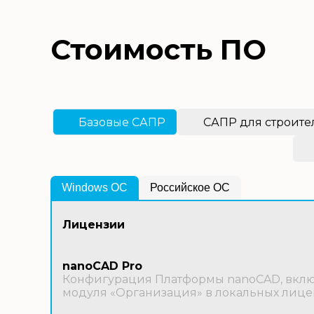
Стоимость ПО
Базовые САПР
САПР для строите
Windows OС
Российское ОС
Лицензии
nanoCAD Pro
Конфигурация Платформы nanoCAD, включ
модуля «Организация» в локальных лице