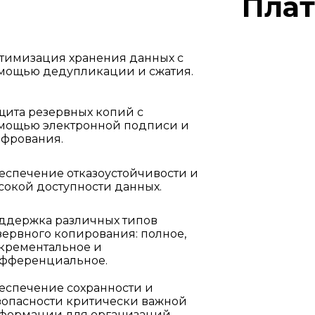
Пла
тимизация хранения данных с
мощью дедупликации и сжатия.
щита резервных копий с
мощью электронной подписи и
фрования.
еспечение отказоустойчивости и
сокой доступности данных.
ддержка различных типов
зервного копирования: полное,
крементальное и
фференциальное.
еспечение сохранности и
зопасности критически важной
формации для организаций