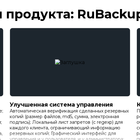
 продукта: RuBacku
Улучшенная система управления
е;
Автоматическая верификация сделанных резервных
П
копий (размер файлов, md5, сумма, электронная
р
;
подпись); Локальный лист запретов (с regexp) для
о
каждого клиента, ограничивающий информацию
с
a,
резервных копий; Графический интерфейс для
р
,
управления и у пользователя, и у администратора;
п