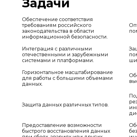
Задачи
Обеспечение соответствия
требованиям российского
Оп
законодательства в области
по
информационной безопасности.
Интеграция с различными
За
отечественными и зарубежными
по
системами и платформами.
ши
Горизонтальное масштабирование
Об
для работы с большими объемами
вы
данных.
По
ре
Защита данных различных типов.
ин
ди
Предоставление возможности
Об
быстрого восстановления данных
бе
при сбоях, авариях или других
ин