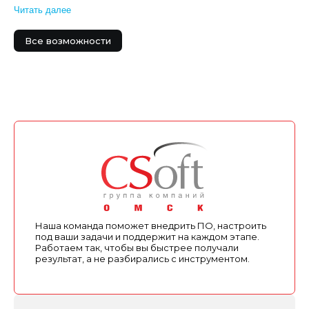
конструкций из дерева любого типа; Режим
Читать далее
сопротивления соедин…
Все возможности
Наша команда поможет внедрить ПО, настроить
под ваши задачи и поддержит на каждом этапе.
Работаем так, чтобы вы быстрее получали
результат, а не разбирались с инструментом.