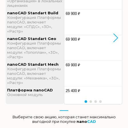
«Организация» в локальных
лицензиях
nanoCAD Standart Build
69 900 ₽
Конфигурация Платформы
nanoCAD, включает
модули: «СПДС», «3D»,
«Растр»
nanoCAD Standart Geo
69 900 ₽
Конфигурация Платформы
nanoCAD, включает
модули: «Топоплан», «3D»,
«Растр»
nanoCAD Standart Mech
69 900 ₽
Конфигурация Платформы
nanoCAD, включает
модули: «Механика», «3D»,
«Растр»
Платформа nanoCAD
25 400 ₽
Основной модуль
Выберите свою акцию, которая станет максимально
выгодной при покупке
nano
CAD