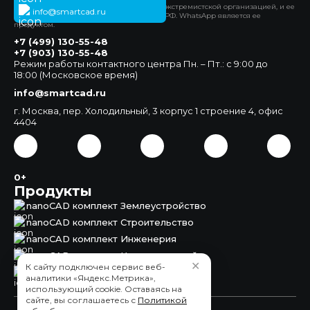
*Компания Meta Platforms Inc. признана экстремистской организацией, и ее
info@smartcad.ru
деятельность запрещена на территории РФ. WhatsApp является ее
продуктом.
+7 (499) 130-55-48
+7 (903) 130-55-48
Режим работы контактного центра Пн. – Пт.: с 9:00 до
18:00 (Московское время)
info@smartcad.ru
г. Москва, пер. Холодильный, 3 корпус 1 строение 4, офис
4404
0+
Продукты
nanoCAD комплект Землеустройство
nanoCAD комплект Строительство
nanoCAD комплект Инженерия
nanoCAD комплект Корпоративный
✕
К сайту подключен сервис веб-
nanoCAD Землеустройство
аналитики «Яндекс.Метрика»,
использующий cookie. Оставаясь на
сайте, вы соглашаетесь с
Политикой