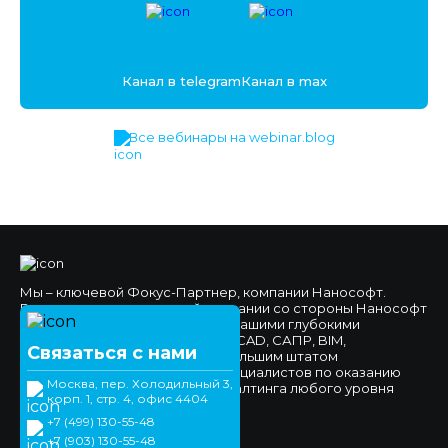
Канал в telegram
Канал в max
Все вебинары на webinar.blog
Мы – ключевой Фокус-Партнер, компании Нанософт.
Высокое доверие к нашей компании со стороны Нанософт
и наших клиентов обеспечено нашими глубокими
компетенциями в области nanoCAD, САПР, BIM,
Связаться с нами
импортозамещения, а также большим штатом
высококвалифицированных специалистов по оказанию
Москва, пер. Холодильный 3,
технической поддержки и консалтинга любого уровня
корп. 1, стр. 4, офис 4404
сложности.
+7 (499) 130-55-48
Официальный сайт
+7 (903) 130-55-48