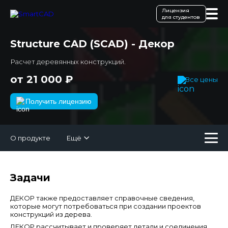
Лицензия
для студентов
Structure CAD (SCAD) - Декор
Расчет деревянных конструкций.
от 21 000 ₽
Все цены
Получить лицензию
О продукте
Ещё
Задачи
ДЕКОР также предоставляет справочные сведения,
которые могут потребоваться при создании проектов
конструкций из дерева.
ДЕКОР рассчитывает и проверяет детали и соединения