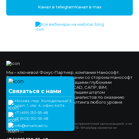
Канал в telegram
Канал в max
Все вебинары на webinar.blog
Мы – ключевой Фокус-Партнер, компании Нанософт.
Высокое доверие к нашей компании со стороны Нанософт
и наших клиентов обеспечено нашими глубокими
компетенциями в области nanoCAD, САПР, BIM,
Связаться с нами
импортозамещения, а также большим штатом
высококвалифицированных специалистов по оказанию
Москва, пер. Холодильный 3,
технической поддержки и консалтинга любого уровня
корп. 1, стр. 4, офис 4404
сложности.
+7 (499) 130-55-48
Официальный сайт
+7 (903) 130-55-48
*Компания Meta Platforms Inc. признана экстремистской организацией, и ее
info@smartcad.ru
деятельность запрещена на территории РФ. WhatsApp является ее
продуктом.