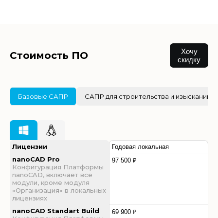
Хочу
Стоимость ПО
скидку
Базовые САПР
САПР для строительства и изысканий
Лицензии
Годовая локальная
nanoCAD Pro
97 500 ₽
Конфигурация Платформы
nanoCAD, включает все
модули, кроме модуля
«Организация» в локальных
лицензиях
nanoCAD Standart Build
69 900 ₽