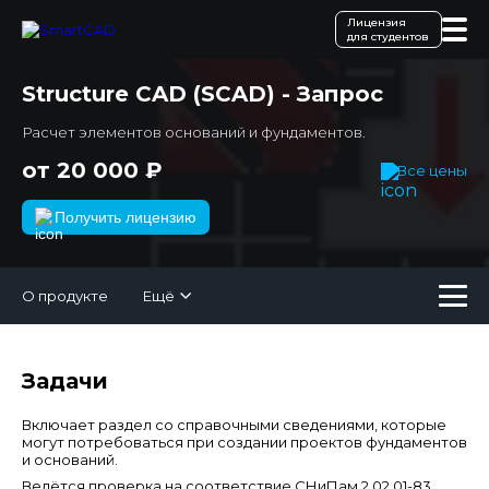
Лицензия
для студентов
Structure CAD (SCAD) - Запрос
Расчет элементов оснований и фундаментов.
от 20 000 ₽
Все цены
Получить лицензию
О продукте
Ещё
Задачи
Включает раздел со справочными сведениями, которые
могут потребоваться при создании проектов фундаментов
и оснований.
Ведётся проверка на соответствие СНиПам 2.02.01-83,