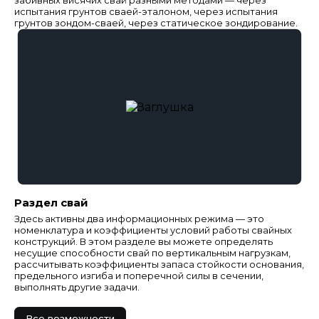
забивных висячих свай разными методами — через
испытания грунтов сваей-эталоном, через испытания
грунтов зондом-сваей, через статическое зондирование.
Раздел свай
Здесь активны два информационных режима — это
номенклатура и коэффициенты условий работы свайных
конструкций. В этом разделе вы можете определять
несущие способности свай по вертикальным нагрузкам,
рассчитывать коэффициенты запаса стойкости основания,
предельного изгиба и поперечной силы в сечении,
выполнять другие задачи.
Все возможности