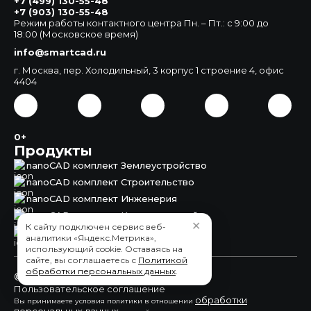
+7 (499) 130-55-48
+7 (903) 130-55-48
Режим работы контактного центра Пн. – Пт.: с 9:00 до
18:00 (Московское время)
info@smartcad.ru
г. Москва, пер. Холодильный, 3 корпус 1 строение 4, офис
4404
0+
Продукты
nanoCAD комплект Землеустройство
nanoCAD комплект Строительство
nanoCAD комплект Инженерия
nanoCAD комплект Корпоративный
✕
К сайту подключен сервис веб-
nanoCAD Землеустройство
аналитики «Яндекс.Метрика»,
использующий cookie. Оставаясь на
сайте, вы соглашаетесь с
Политикой
обработки персональных данных
.
© 2015 - 2026 ООО "СмартКАД"
Пользовательское соглашение
обработки
Вы принимаете условия политики в отношении
персональных данных