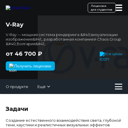
Лицензия
для студентов
V-Ray
V-Ray — мощная система рендеринга &#40;визуализации
изображения&#41;, разработанная компанией Chaos Group
&#40;Болгария&#41;.
от 46 700 ₽
Все цены
Получить лицензию
О продукте
Ещё
Задачи
Создание естественного взаимодействия света, глубокой
тени, каустики и реалистичных визуальных эффектов.