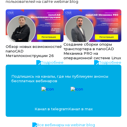
пользователей на сайте webinar.blog
Создание сборки опоры
Обзор новых возможностей
транспортера в nanoCAD
nanoCAD
Механика PRO на
Металлоконструкции 26
операционной системе Linux
Подробнее
Подробнее
Подпишись на каналы, где мы публикуем анонсы
бесплатных вебинаров
Канал в telegram
Канал в max
Все вебинары на webinar.blog