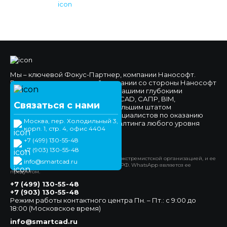
Мы – ключевой Фокус-Партнер, компании Нанософт.
Высокое доверие к нашей компании со стороны Нанософт
и наших клиентов обеспечено нашими глубокими
компетенциями в области nanoCAD, САПР, BIM,
Связаться с нами
импортозамещения, а также большим штатом
высококвалифицированных специалистов по оказанию
Москва, пер. Холодильный 3,
технической поддержки и консалтинга любого уровня
корп. 1, стр. 4, офис 4404
сложности.
+7 (499) 130-55-48
Официальный сайт
+7 (903) 130-55-48
*Компания Meta Platforms Inc. признана экстремистской организацией, и ее
info@smartcad.ru
деятельность запрещена на территории РФ. WhatsApp является ее
продуктом.
+7 (499) 130-55-48
+7 (903) 130-55-48
Режим работы контактного центра Пн. – Пт.: с 9:00 до
18:00 (Московское время)
info@smartcad.ru