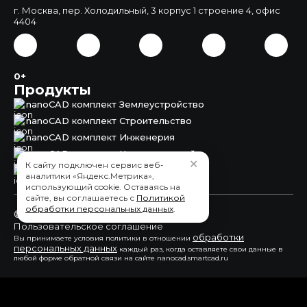
г. Москва, пер. Холодильный, 3 корпус 1 строение 4, офис
4404
0+
Продукты
nanoCAD комплект Землеустройство
nanoCAD комплект Строительство
nanoCAD комплект Инженерия
nanoCAD комплект Корпоративный
✕
К сайту подключен сервис веб-
nanoCAD Землеустройство
аналитики «Яндекс.Метрика»,
использующий cookie. Оставаясь на
сайте, вы соглашаетесь с
Политикой
обработки персональных данных
.
© 2015 - 2026 ООО "СмартКАД"
Пользовательское соглашение
обработки
Вы принимаете условия политики в отношении
персональных данных
каждый раз, когда оставляете свои данные в
любой форме обратной связи на сайте nanocad.smartcad.ru