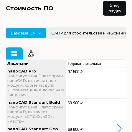
Хочу
Стоимость ПО
скидку
Базовые САПР
САПР для строительства и изысканий
Лицензии
Годовая локальная
nanoCAD Pro
97 500 ₽
Конфигурация Платформы
nanoCAD, включает все
модули, кроме модуля
«Организация» в локальных
лицензиях
nanoCAD Standart Build
69 900 ₽
Конфигурация Платформы
nanoCAD, включает
модули: «СПДС», «3D»,
«Растр»
nanoCAD Standart Geo
69 900 ₽