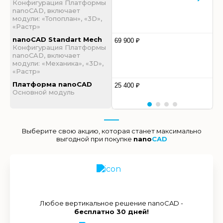
Конфигурация Платформы
nanoCAD, включает
модули: «Топоплан», «3D»,
«Растр»
nanoCAD Standart Mech
69 900 ₽
Конфигурация Платформы
nanoCAD, включает
модули: «Механика», «3D»,
«Растр»
Платформа nanoCAD
25 400 ₽
Основной модуль
Выберите свою акцию, которая станет максимально
выгодной при покупке
nano
CAD
Любое вертикальное решение nanoCAD -
бесплатно 30 дней!