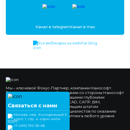
Канал в telegram
Канал в max
Все вебинары на webinar.blog
Мы – ключевой Фокус-Партнер, компании Нанософт.
Высокое доверие к нашей компании со стороны Нанософт
и наших клиентов обеспечено нашими глубокими
компетенциями в области nanoCAD, САПР, BIM,
Связаться с нами
импортозамещения, а также большим штатом
высококвалифицированных специалистов по оказанию
Москва, пер. Холодильный 3,
технической поддержки и консалтинга любого уровня
корп. 1, стр. 4, офис 4404
сложности.
+7 (499) 130-55-48
Официальный сайт