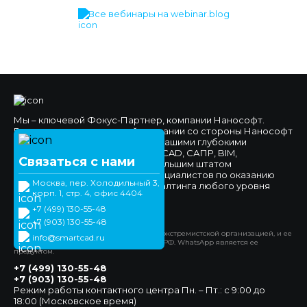
Все вебинары на webinar.blog
Мы – ключевой Фокус-Партнер, компании Нанософт.
Высокое доверие к нашей компании со стороны Нанософт
и наших клиентов обеспечено нашими глубокими
компетенциями в области nanoCAD, САПР, BIM,
Связаться с нами
импортозамещения, а также большим штатом
высококвалифицированных специалистов по оказанию
Москва, пер. Холодильный 3,
технической поддержки и консалтинга любого уровня
корп. 1, стр. 4, офис 4404
сложности.
+7 (499) 130-55-48
Официальный сайт
+7 (903) 130-55-48
*Компания Meta Platforms Inc. признана экстремистской организацией, и ее
info@smartcad.ru
деятельность запрещена на территории РФ. WhatsApp является ее
продуктом.
+7 (499) 130-55-48
+7 (903) 130-55-48
Режим работы контактного центра Пн. – Пт.: с 9:00 до
18:00 (Московское время)