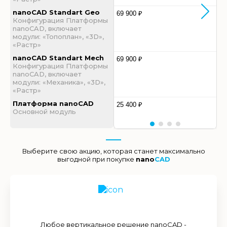
nanoCAD Standart Geo
69 900 ₽
Конфигурация Платформы
nanoCAD, включает
модули: «Топоплан», «3D»,
«Растр»
nanoCAD Standart Mech
69 900 ₽
Конфигурация Платформы
nanoCAD, включает
модули: «Механика», «3D»,
«Растр»
Платформа nanoCAD
25 400 ₽
Основной модуль
Выберите свою акцию, которая станет максимально
выгодной при покупке
nano
CAD
Любое вертикальное решение nanoCAD -