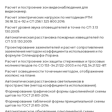
Расчет и построение зон видеонаблюдения для
видеокамер.
Расчет электрических нагрузок по методикам РТМ
36.18.32.4−92 и СП 256.1 325 800.2016.
Расчет уровня звука оповещателей в точке по СП 3.13
130.2009.
Автоматическая расстановка пожарных извещателей по
СП 5.13 130.2009.
Проектирование заземлителей и расчет сопротивления
заземления методом коэффициента использования и по
формуле Оллендорфа-Лорана.
Расчет и построение зон защиты стержневых и тросовых
молниеотводов по СО 153−34.21.122−2003 и по РД 34.21.122−87.
Расчет освещенности точечным методом, отображение
изолюкс на плане.
Автоматическая расстановка светильников в
пространстве (метод коэффициента использования).
Формирование графической формы однолинейной схемы
щитов по ГОСТ 21.613−2014.
Формирование табличной формы принципиальной схемы
щитов по ГОСТ 21.613−2014.
Автоматическое обновление однолинейной схемы.