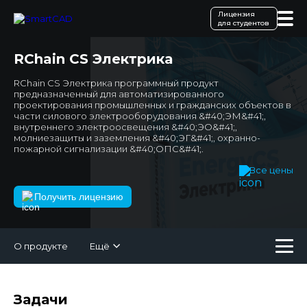
Лицензия
для студентов
RChain CS Электрика
RChain CS Электрика программный продукт
предназначенный для автоматизированного
проектирования промышленных и гражданских объектов в
части силового электрооборудования &#40;ЭМ&#41;,
внутреннего электроосвещения &#40;ЭО&#41;,
молниезащиты и заземления &#40;ЭГ&#41;, охранно-
пожарной сигнализации &#40;ОПС&#41;.
Все цены
Получить лицензию
О продукте
Ещё
Задачи