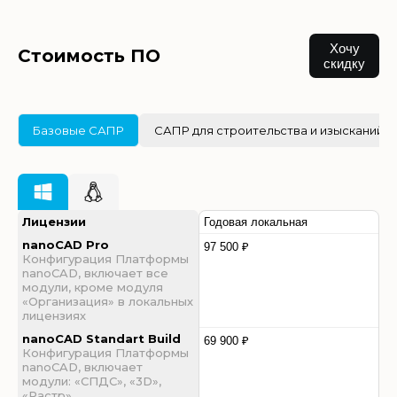
Хочу
Стоимость ПО
скидку
Базовые САПР
САПР для строительства и изысканий
Лицензии
Годовая локальная
nanoCAD Pro
97 500 ₽
Конфигурация Платформы
nanoCAD, включает все
модули, кроме модуля
«Организация» в локальных
лицензиях
nanoCAD Standart Build
69 900 ₽
Конфигурация Платформы
nanoCAD, включает
модули: «СПДС», «3D»,
«Растр»