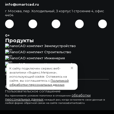
info@smartcad.ru
г. Москва, пер. Холодильный, 3 корпус 1 строение 4, офис
4404
0+
Продукты
nanoCAD комплект Землеустройство
nanoCAD комплект Строительство
nanoCAD комплект Инженерия
nanoCAD комплект Корпоративный
✕
К сайту подключен сервис веб-
nanoCAD Землеустройство
аналитики «Яндекс.Метрика»,
использующий cookie. Оставаясь на
сайте, вы соглашаетесь с
Политикой
обработки персональных данных
.
© 2015 - 2026 ООО "СмартКАД"
Пользовательское соглашение
обработки
Вы принимаете условия политики в отношении
персональных данных
каждый раз, когда оставляете свои данные в
любой форме обратной связи на сайте nanocad.smartcad.ru