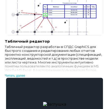
Табличный редактор
Табличный редактор разработан в СПДС GraphiCS для
быстрого создания и редактирования любых отчетов
проектно-конструкторской документации (спецификаций,
экспликаций, ведомостей и т.д.) в пространстве модели
или листа чертежа. Многие инструменты интуитивно
понятны пользователям по аналогичным функциям в MS
Word и MS Excel. В распоряжении пользователя более
тридцати готовых шаблонов таблиц по ГОСТ…
Читать далее