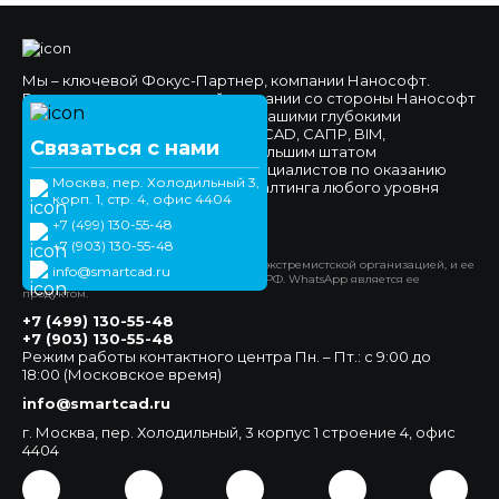
Мы – ключевой Фокус-Партнер, компании Нанософт.
Высокое доверие к нашей компании со стороны Нанософт
и наших клиентов обеспечено нашими глубокими
компетенциями в области nanoCAD, САПР, BIM,
Связаться с нами
импортозамещения, а также большим штатом
высококвалифицированных специалистов по оказанию
Москва, пер. Холодильный 3,
технической поддержки и консалтинга любого уровня
корп. 1, стр. 4, офис 4404
сложности.
+7 (499) 130-55-48
Официальный сайт
+7 (903) 130-55-48
*Компания Meta Platforms Inc. признана экстремистской организацией, и ее
info@smartcad.ru
деятельность запрещена на территории РФ. WhatsApp является ее
продуктом.
+7 (499) 130-55-48
+7 (903) 130-55-48
Режим работы контактного центра Пн. – Пт.: с 9:00 до
18:00 (Московское время)
info@smartcad.ru
г. Москва, пер. Холодильный, 3 корпус 1 строение 4, офис
4404