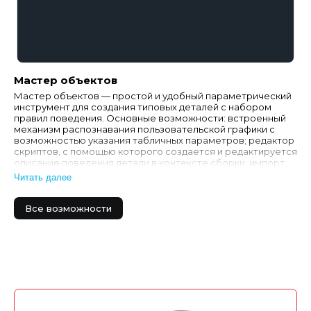
Мастер объектов
Мастер объектов — простой и удобный параметрический
инструмент для создания типовых деталей с набором
правил поведения. Основные возможности: встроенный
механизм распознавания пользовательской графики с
возможностью указания табличных параметров; редактор
скриптов, с помощью которого создается и редактируется
описание поведения детали в контексте сборки; импорт
табличных данных из внешних фа…
Читать далее
Все возможности