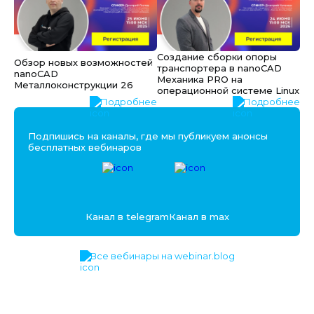
Создание сборки опоры
Обзор новых возможностей
транспортера в nanoCAD
nanoCAD
Механика PRO на
Металлоконструкции 26
операционной системе Linux
Подробнее
Подробнее
Подпишись на каналы, где мы публикуем анонсы
бесплатных вебинаров
Канал в telegram
Канал в max
Все вебинары на webinar.blog