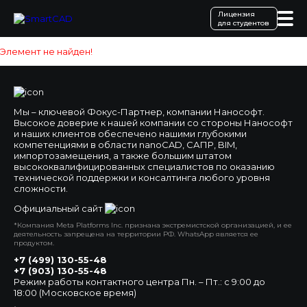
Лицензия
для студентов
Элемент не найден!
Мы – ключевой Фокус-Партнер, компании Нанософт.
Высокое доверие к нашей компании со стороны Нанософт
и наших клиентов обеспечено нашими глубокими
компетенциями в области nanoCAD, САПР, BIM,
импортозамещения, а также большим штатом
высококвалифицированных специалистов по оказанию
технической поддержки и консалтинга любого уровня
сложности.
Официальный сайт
*Компания Meta Platforms Inc. признана экстремистской организацией, и ее
деятельность запрещена на территории РФ. WhatsApp является ее
продуктом.
+7 (499) 130-55-48
+7 (903) 130-55-48
Режим работы контактного центра Пн. – Пт.: с 9:00 до
18:00 (Московское время)