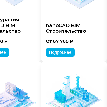
урация
D BIM
nanoCAD BIM
ельство
Строительство
00 ₽
От 67 700 ₽
нее
Подробнее