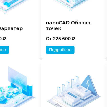
nanoCAD Облака
арватер
точек
0 ₽
От 225 600 ₽
нее
Подробнее