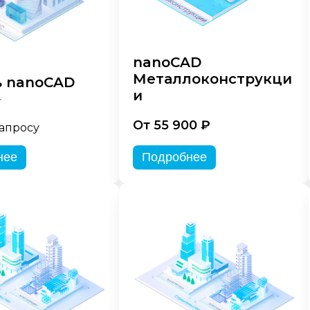
nanoCAD
Металлоконструкци
 nanoCAD
и
»
От 55 900 ₽
запросу
нее
Подробнее