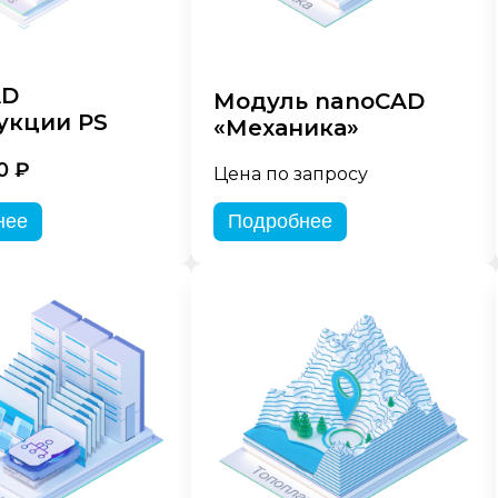
AD
Модуль nanoCAD
укции PS
«Механика»
0 ₽
Цена по запросу
нее
Подробнее