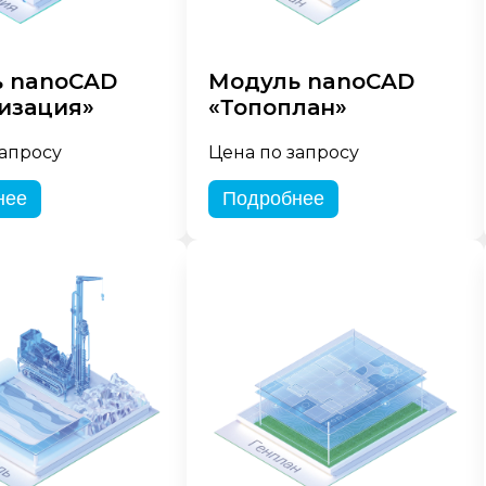
 nanoCAD
Модуль nanoCAD
изация»
«Топоплан»
запросу
Цена по запросу
нее
Подробнее