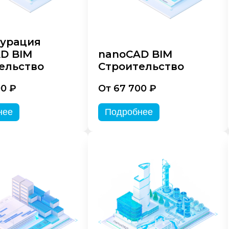
урация
D BIM
nanoCAD BIM
ельство
Строительство
00 ₽
От 67 700 ₽
нее
Подробнее