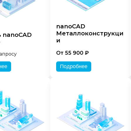
nanoCAD
Металлоконструкци
 nanoCAD
и
»
От 55 900 ₽
запросу
нее
Подробнее