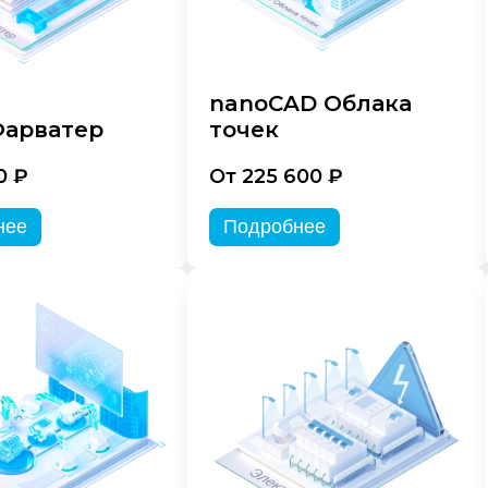
nanoCAD Облака
арватер
точек
0 ₽
От 225 600 ₽
нее
Подробнее