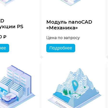
AD
Модуль nanoCAD
укции PS
«Механика»
0 ₽
Цена по запросу
нее
Подробнее