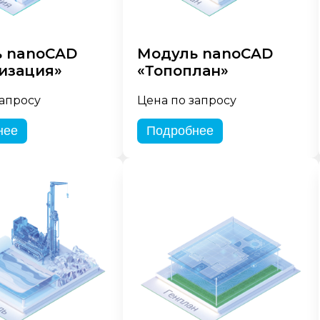
 nanoCAD
Модуль nanoCAD
изация»
«Топоплан»
запросу
Цена по запросу
нее
Подробнее