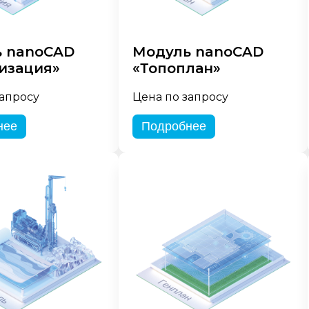
 nanoCAD
Модуль nanoCAD
изация»
«Топоплан»
запросу
Цена по запросу
нее
Подробнее