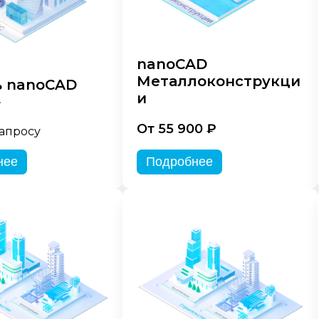
nanoCAD
Металлоконструкци
 nanoCAD
и
»
От 55 900 ₽
запросу
нее
Подробнее