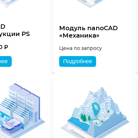
AD
Модуль nanoCAD
укции PS
«Механика»
0 ₽
Цена по запросу
нее
Подробнее