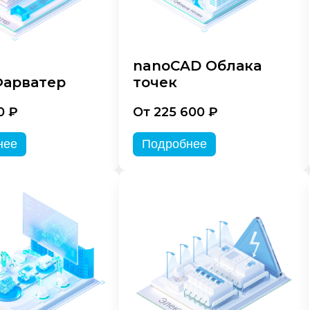
nanoCAD Облака
арватер
точек
0 ₽
От 225 600 ₽
нее
Подробнее