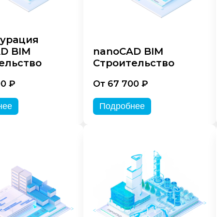
урация
D BIM
nanoCAD BIM
ельство
Строительство
00 ₽
От 67 700 ₽
нее
Подробнее