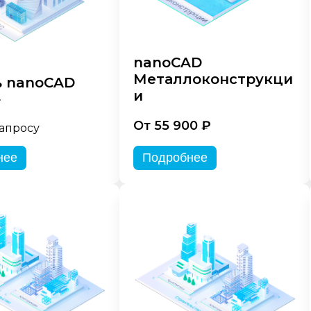
nanoCAD
Металлоконструкци
 nanoCAD
и
»
От 55 900 ₽
запросу
нее
Подробнее