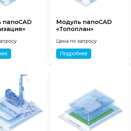
 nanoCAD
Модуль nanoCAD
изация»
«Топоплан»
запросу
Цена по запросу
нее
Подробнее