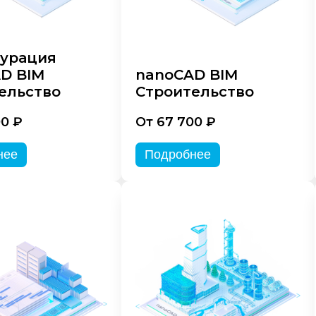
урация
D BIM
nanoCAD BIM
ельство
Строительство
00 ₽
От 67 700 ₽
нее
Подробнее