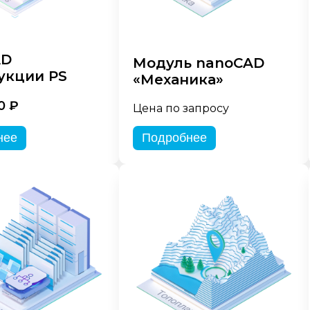
AD
Модуль nanoCAD
укции PS
«Механика»
0 ₽
Цена по запросу
нее
Подробнее