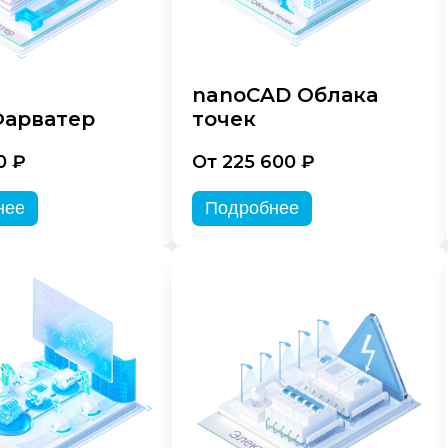
nanoCAD Облака
арватер
точек
0 ₽
От 225 600 ₽
нее
Подробнее