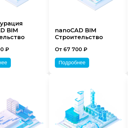
урация
D BIM
nanoCAD BIM
ельство
Строительство
00 ₽
От 67 700 ₽
нее
Подробнее