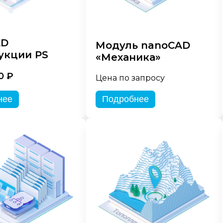
AD
Модуль nanoCAD
укции PS
«Механика»
0 ₽
Цена по запросу
нее
Подробнее