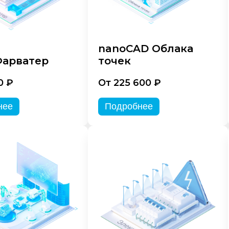
nanoCAD Облака
арватер
точек
0 ₽
От 225 600 ₽
нее
Подробнее