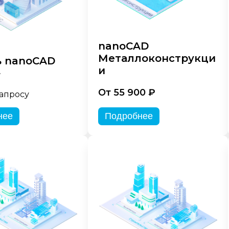
nanoCAD
Металлоконструкци
 nanoCAD
и
»
От 55 900 ₽
запросу
нее
Подробнее