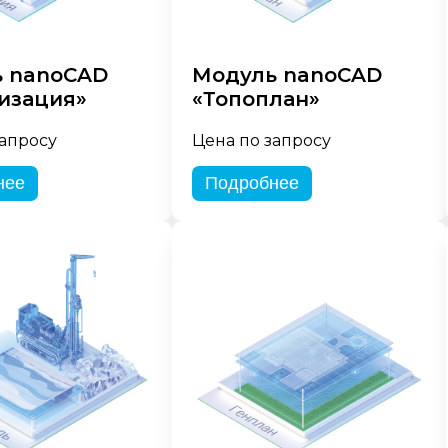
 nanoCAD
Модуль nanoCAD
изация»
«Топоплан»
запросу
Цена по запросу
нее
Подробнее