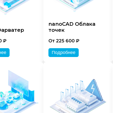
nanoCAD Облака
арватер
точек
0 ₽
От 225 600 ₽
нее
Подробнее