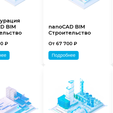
урация
D BIM
nanoCAD BIM
ельство
Строительство
00 ₽
От 67 700 ₽
нее
Подробнее