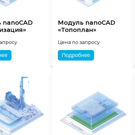
 nanoCAD
Модуль nanoCAD
изация»
«Топоплан»
запросу
Цена по запросу
нее
Подробнее