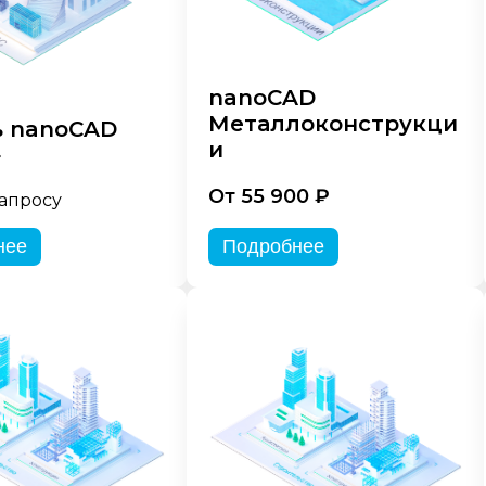
nanoCAD
Металлоконструкци
 nanoCAD
и
»
От 55 900 ₽
запросу
нее
Подробнее