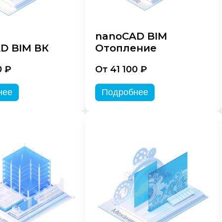
nanoCAD BIM
D BIM ВК
Отопление
0 ₽
От 41 100 ₽
нее
Подробнее