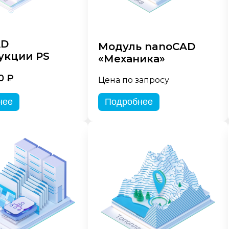
AD
Модуль nanoCAD
укции PS
«Механика»
0 ₽
Цена по запросу
нее
Подробнее