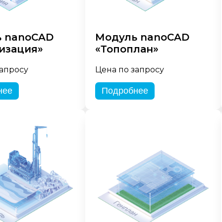
 nanoCAD
Модуль nanoCAD
изация»
«Топоплан»
запросу
Цена по запросу
нее
Подробнее