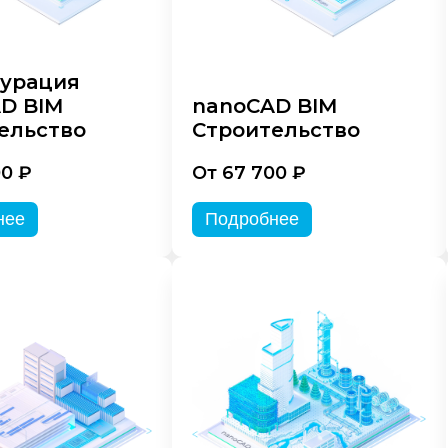
урация
D BIM
nanoCAD BIM
ельство
Строительство
00 ₽
От 67 700 ₽
нее
Подробнее