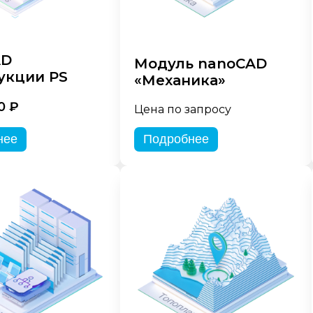
AD
Модуль nanoCAD
укции PS
«Механика»
0 ₽
Цена по запросу
нее
Подробнее