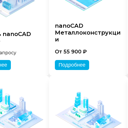
nanoCAD
Металлоконструкци
 nanoCAD
и
»
От 55 900 ₽
запросу
нее
Подробнее