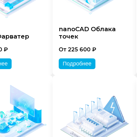
nanoCAD Облака
арватер
точек
0 ₽
От 225 600 ₽
нее
Подробнее