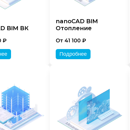
nanoCAD BIM
D BIM ВК
Отопление
0 ₽
От 41 100 ₽
нее
Подробнее