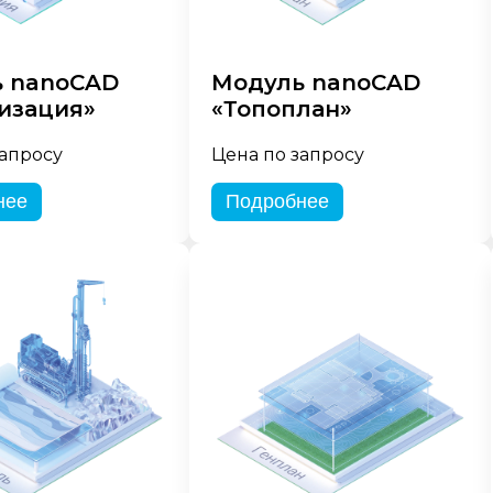
 nanoCAD
Модуль nanoCAD
изация»
«Топоплан»
запросу
Цена по запросу
нее
Подробнее