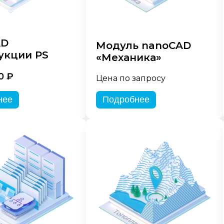
AD
Модуль nanoCAD
укции PS
«Механика»
0 ₽
Цена по запросу
нее
Подробнее