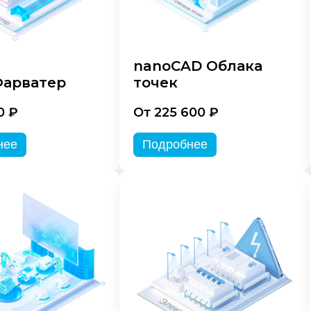
nanoCAD Облака
арватер
точек
0 ₽
От 225 600 ₽
нее
Подробнее