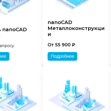
nanoCAD
Металлоконструкци
 nanoCAD
и
»
От 55 900 ₽
запросу
нее
Подробнее