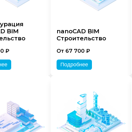
урация
D BIM
nanoCAD BIM
ельство
Строительство
00 ₽
От 67 700 ₽
нее
Подробнее