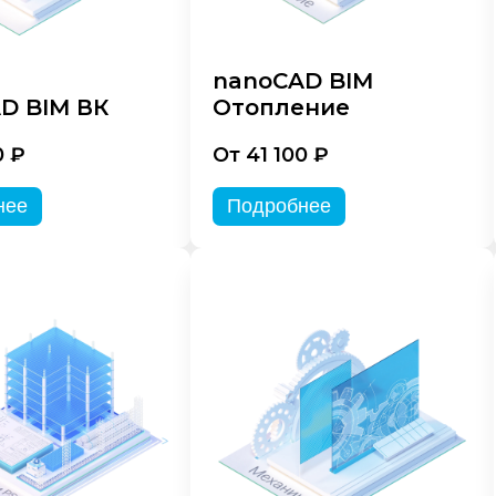
nanoCAD BIM
D BIM ВК
Отопление
0 ₽
От 41 100 ₽
нее
Подробнее