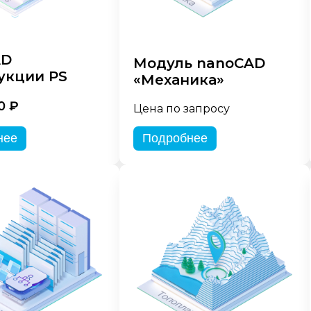
AD
Модуль nanoCAD
укции PS
«Механика»
0 ₽
Цена по запросу
нее
Подробнее