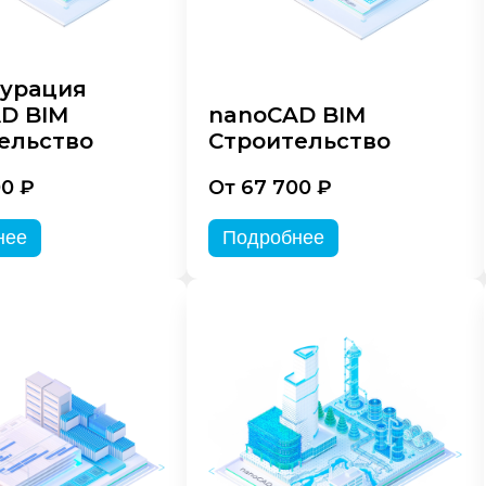
урация
D BIM
nanoCAD BIM
ельство
Строительство
00 ₽
От 67 700 ₽
нее
Подробнее