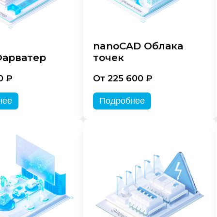
nanoCAD Облака
арватер
точек
0 ₽
От 225 600 ₽
нее
Подробнее