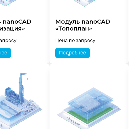
 nanoCAD
Модуль nanoCAD
изация»
«Топоплан»
запросу
Цена по запросу
нее
Подробнее