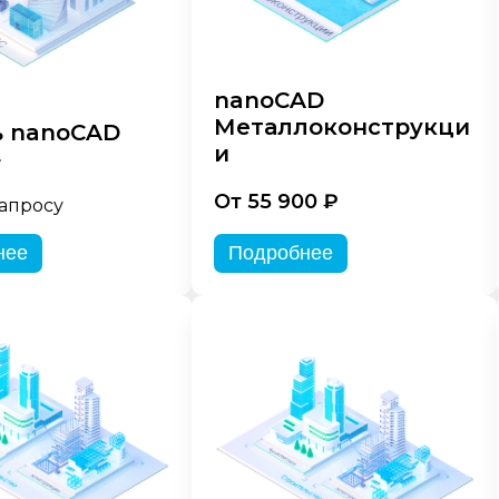
nanoCAD
Металлоконструкци
 nanoCAD
и
»
От 55 900 ₽
запросу
нее
Подробнее