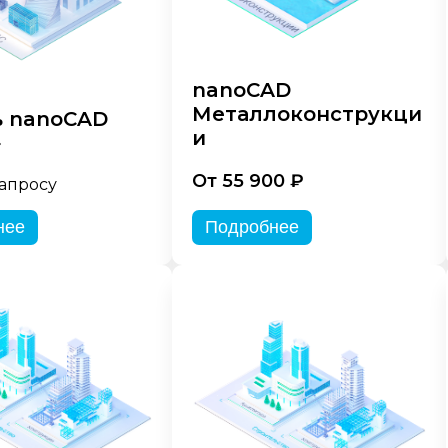
nanoCAD
Металлоконструкци
 nanoCAD
и
»
От 55 900 ₽
запросу
нее
Подробнее