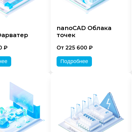
nanoCAD Облака
арватер
точек
0 ₽
От 225 600 ₽
нее
Подробнее