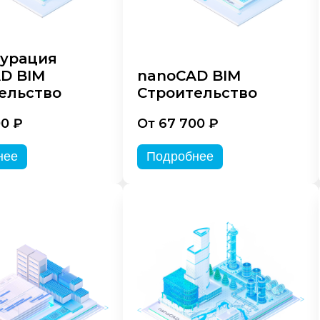
урация
D BIM
nanoCAD BIM
ельство
Строительство
00 ₽
От 67 700 ₽
нее
Подробнее