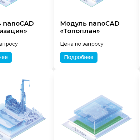
 nanoCAD
Модуль nanoCAD
изация»
«Топоплан»
запросу
Цена по запросу
нее
Подробнее