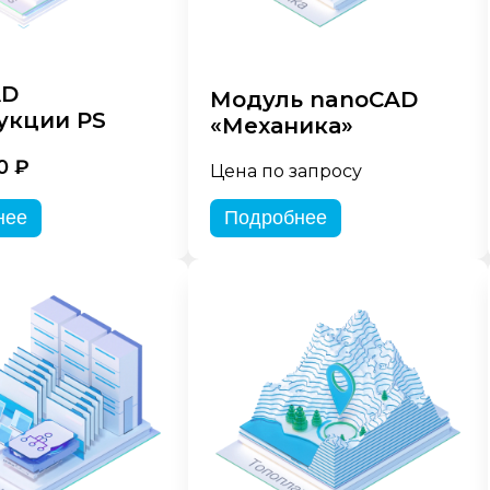
AD
Модуль nanoCAD
укции PS
«Механика»
0 ₽
Цена по запросу
нее
Подробнее