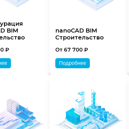
урация
D BIM
nanoCAD BIM
ельство
Строительство
00 ₽
От 67 700 ₽
нее
Подробнее