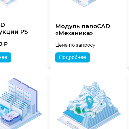
AD
Модуль nanoCAD
укции PS
«Механика»
0 ₽
Цена по запросу
нее
Подробнее