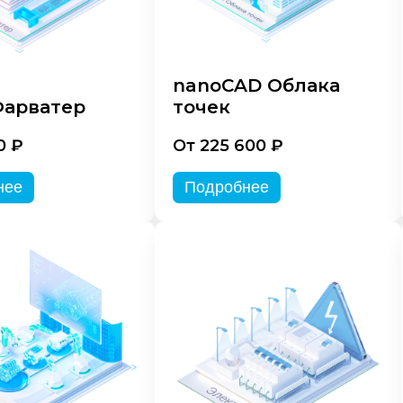
nanoCAD Облака
арватер
точек
0 ₽
От 225 600 ₽
нее
Подробнее