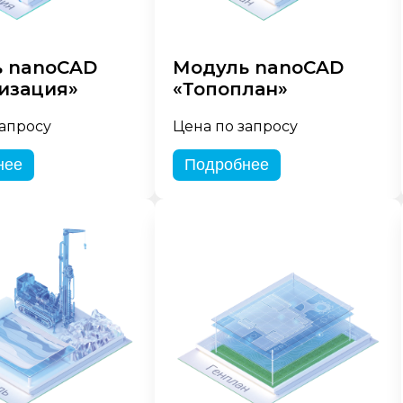
 nanoCAD
Модуль nanoCAD
изация»
«Топоплан»
запросу
Цена по запросу
нее
Подробнее