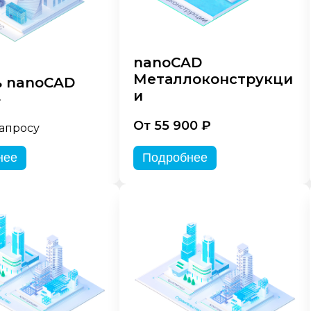
nanoCAD
Металлоконструкци
 nanoCAD
и
»
От 55 900 ₽
запросу
нее
Подробнее