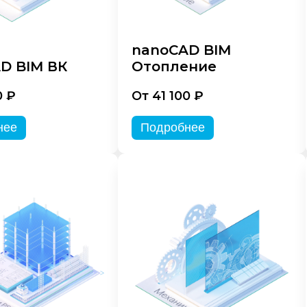
nanoCAD BIM
D BIM ВК
Отопление
0 ₽
От 41 100 ₽
нее
Подробнее