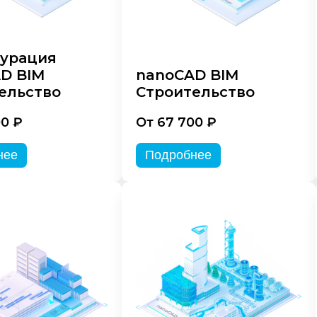
урация
D BIM
nanoCAD BIM
ельство
Строительство
00 ₽
От 67 700 ₽
нее
Подробнее