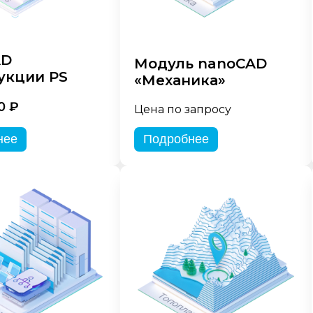
AD
Модуль nanoCAD
укции PS
«Механика»
0 ₽
Цена по запросу
нее
Подробнее