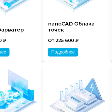
nanoCAD Облака
арватер
точек
0 ₽
От 225 600 ₽
нее
Подробнее