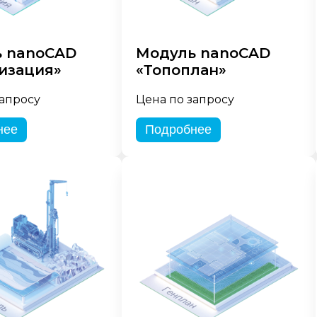
 nanoCAD
Модуль nanoCAD
изация»
«Топоплан»
запросу
Цена по запросу
нее
Подробнее