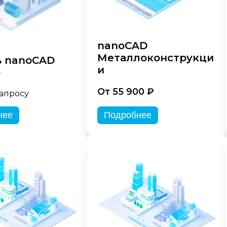
nanoCAD
Металлоконструкци
 nanoCAD
и
»
От 55 900 ₽
запросу
нее
Подробнее