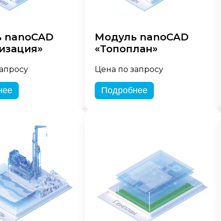
 nanoCAD
Модуль nanoCAD
изация»
«Топоплан»
запросу
Цена по запросу
нее
Подробнее