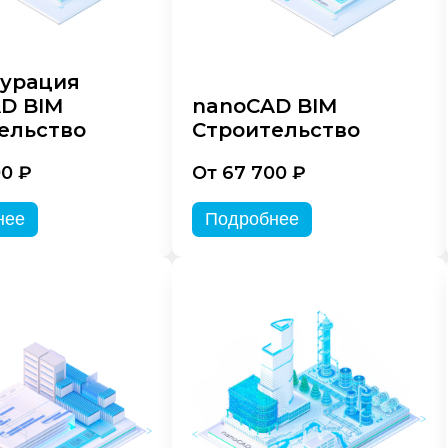
урация
D BIM
nanoCAD BIM
ельство
Строительство
00 ₽
От 67 700 ₽
нее
Подробнее