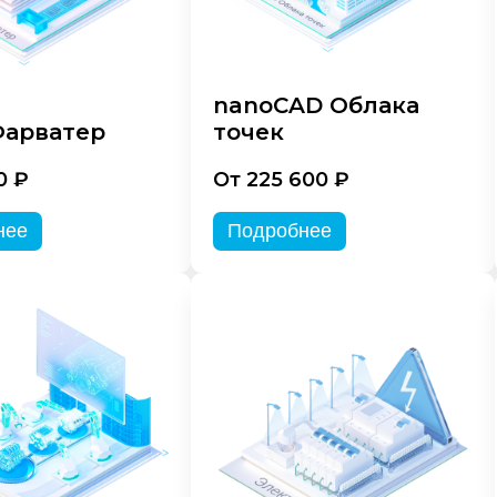
nanoCAD Облака
арватер
точек
0 ₽
От 225 600 ₽
нее
Подробнее