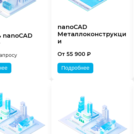
nanoCAD
Металлоконструкци
 nanoCAD
и
»
От 55 900 ₽
запросу
нее
Подробнее