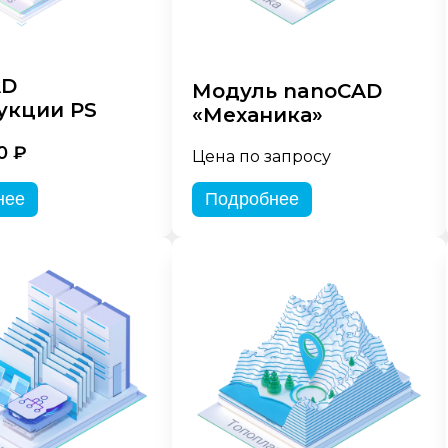
AD
Модуль nanoCAD
укции PS
«Механика»
0 ₽
Цена по запросу
нее
Подробнее